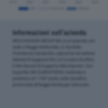
Informazioni sull’azienda
WEG FASHION GROUP SRL è un'azienda con
sede a Reggio Nell'emilia, in Via Della
Previdenza Sociale 8/a, operante nel settore
Attività Di Supporto Per Le Funzioni D'ufficio
E Altri Servizi Di Supporto Alle Imprese. Con
la partita IVA 02485070359, l'azienda si
posiziona al 1.742° posto nella classifica
provinciale di Reggio-Emilia per fatturato.