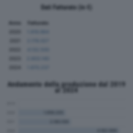
Dati Fatturato (in €)
Anno
Fatturato
2020
1.919.964
2021
2.178.027
2022
4.132.500
2023
2.603.140
2024
1.970.237
Andamento della produzione dal 2019
al 2024