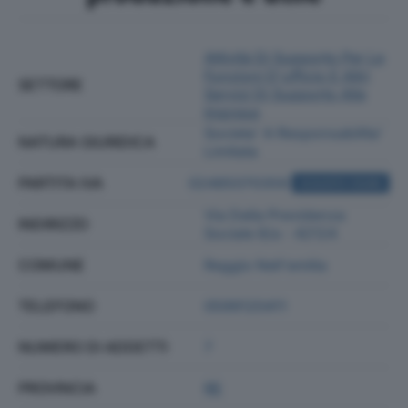
Attività Di Supporto Per Le
Funzioni D'ufficio E Altri
SETTORE
Servizi Di Supporto Alle
Imprese
Societa' A Responsabilita'
NATURA GIURIDICA
Limitata
PARTITA IVA
02485070359
ACQUISTA VISURA
Via Della Previdenza
INDIRIZZO
Sociale 8/a - 42124
COMUNE
Reggio Nell'emilia
TELEFONO
0599120411
NUMERO DI ADDETTI
7
PROVINCIA
RE