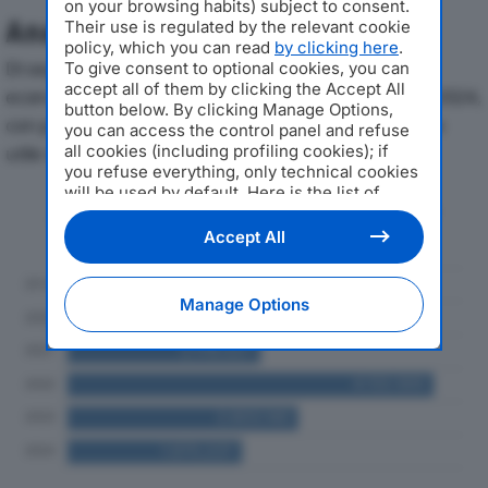
on your browsing habits) subject to consent.
Analisi Economica 2019-2024
Their use is regulated by the relevant cookie
policy, which you can read
by clicking here
.
Di seguito l'andamento dei principali indicatori
To give consent to optional cookies, you can
accept all of them by clicking the Accept All
economici di WEG FASHION GROUP SRLdal 2019 al 2024,
button below. By clicking Manage Options,
con particolare attenzione a fatturato, produzione e
you can access the control panel and refuse
all cookies (including profiling cookies); if
utile d'esercizio.
you refuse everything, only technical cookies
will be used by default. Here is the list of
Andamento del fatturato dal 2019
providers
. Cookie consent will be stored and
al 2024
applied also to the other websites of
Accept All
Editoriale Nazionale and their subdomains. By
expressing your choice on this site, you will
therefore not be asked again on other
Manage Options
Editoriale Nazionale websites that use the
same consent management platform (CMP).
You can still modify or withdraw your choice
at any time through the “Privacy Settings”
section.