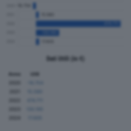
Dati Utili (in €)
Anno
Utili
2020
-16.754
2021
15.580
2022
474.711
2023
130.195
2024
17.605