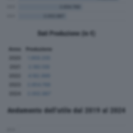
Dati Produzione (in €)
Anno
Produzione
2020
1.959.205
2021
2.180.109
2022
4.182.999
2023
2.654.768
2024
2.002.887
Andamento dell'utile dal 2019 al 2024