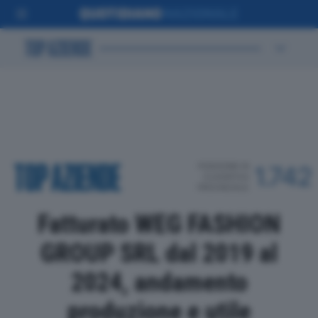
POSIZIONE IN
1.742
CLASSIFICA
PROVINCIALE
Fatturato WEG FASHION
GROUP SRL dal 2019 al
2024, andamento
produzione e utile