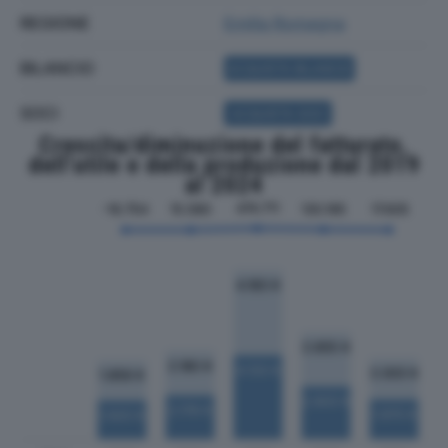
REGIONE
Emilia Romagna
BILANCIO
ACQUISTA BILANCIO
SOCI
ACQUISTA SOCI
Crescita/diminuzione del fatturato,
dell'utile e della produzione dal 2019
al 2024