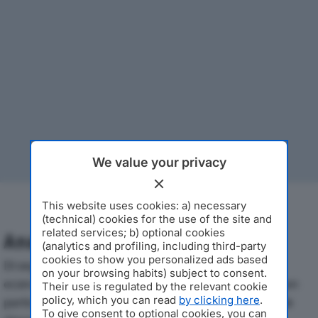
We value your privacy
This website uses cookies: a) necessary
(technical) cookies for the use of the site and
related services; b) optional cookies
Analisi Economica 2019-2024
(analytics and profiling, including third-party
cookies to show you personalized ads based
Di seguito l'andamento dei principali indicatori
on your browsing habits) subject to consent.
economici di TECNOELETTRA SRLdal 2019 al 2024, con
Their use is regulated by the relevant cookie
policy, which you can read
by clicking here
.
particolare attenzione a fatturato, produzione e utile
To give consent to optional cookies, you can