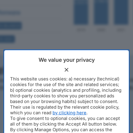
 Romagna
A BILANCIO
A SOCI
We value your privacy
azienda
This website uses cookies: a) necessary (technical)
ineti, in Via Casteldaldo 41, operante nel settore Altre At
cookies for the use of the site and related services;
5280358, l'azienda si posiziona al 968° posto nella classifi
b) optional cookies (analytics and profiling, including
third-party cookies to show you personalized ads
based on your browsing habits) subject to consent.
Their use is regulated by the relevant cookie policy,
which you can read
by clicking here
.
To give consent to optional cookies, you can accept
all of them by clicking the Accept All button below.
By clicking Manage Options, you can access the