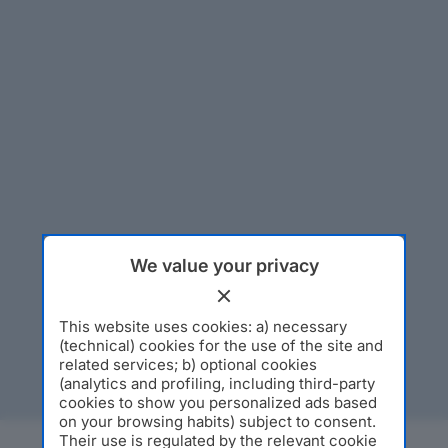
We value your privacy
This website uses cookies: a) necessary
(technical) cookies for the use of the site and
related services; b) optional cookies
(analytics and profiling, including third-party
cookies to show you personalized ads based
on your browsing habits) subject to consent.
Their use is regulated by the relevant cookie