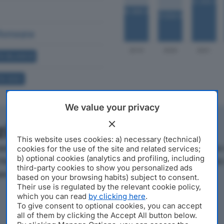
 Romagna
A BILANCIO
A SOCI
We value your privacy
azienda
This website uses cookies: a) necessary (technical)
a Carpineti, in Via Mulini Valle Tresinaro 11, operante ne
cookies for the use of the site and related services;
b) optional cookies (analytics and profiling, including
Non Metalliferi. Con la partita IVA 02353630359, l'azienda 
third-party cookies to show you personalized ads
per fatturato.
based on your browsing habits) subject to consent.
Their use is regulated by the relevant cookie policy,
which you can read
by clicking here
.
To give consent to optional cookies, you can accept
all of them by clicking the Accept All button below.