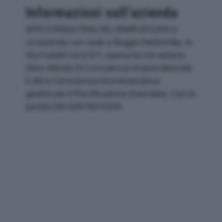
Informazioni sull’azienda
MTD CONSULTING SRL SEMPLIFICATA è
un'azienda con sede a Reggio Nell'emilia, in
Via Fratelli Cervi 5/1, operante nel settore
Altre Attività Di Consulenza Imprenditoriale
E Altra Consulenza Amministrativo-
gestionale E Pianificazione Aziendale. Con la
partita IVA 02879010359