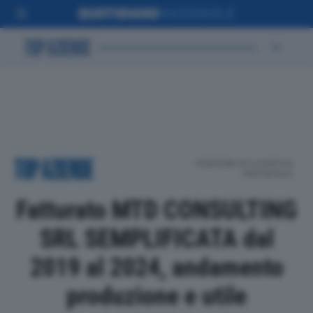
POSIZIONE IN CLASSIFICA
PROVINCIALE
Fatturato MTD CONSULTING
SRL SEMPLIFICATA dal
2019 al 2024, andamento
produzione e utile