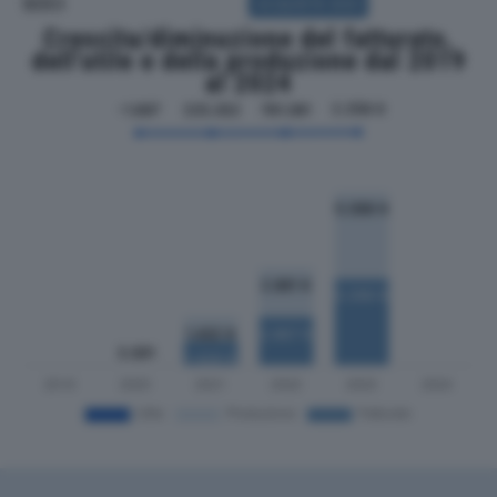
SOCI
ACQUISTA SOCI
Crescita/diminuzione del fatturato,
dell'utile e della produzione dal 2019
al 2024