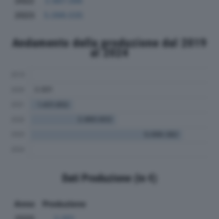
2022
2.867.396
2023
5.099.035
Andamento della produzione dal 2019
al 2024
Dati Produzione (in €)
Anno
Produzione
2020
2.001