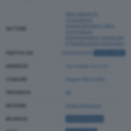
Altre Attività Di
Consulenza
Imprenditoriale E Altra
SETTORE
Consulenza
Amministrativo-gestionale
E Pianificazione Aziendale
PARTITA IVA
02879010359
ACQUISTA VISURA
INDIRIZZO
Via Fratelli Cervi 5/1
COMUNE
Reggio Nell'emilia
PROVINCIA
RE
REGIONE
Emilia Romagna
BILANCIO
ACQUISTA BILANCIO