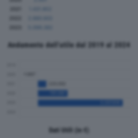
2021
1.431.852
2022
2.880.602
2023
5.099.382
Andamento dell'utile dal 2019 al 2024
Dati Utili (in €)