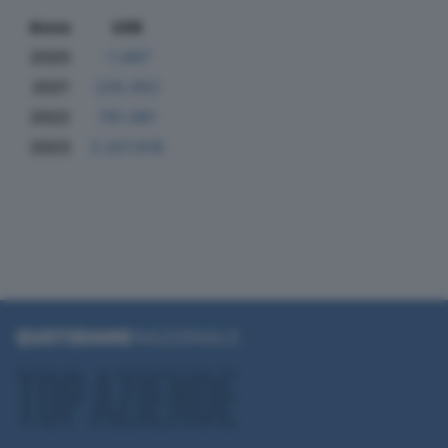
Anno
Utili
2020
-1.697
2021
225.052
2022
791.081
2023
2.257.616