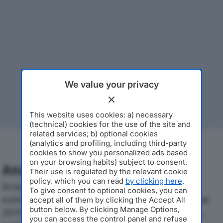
We value your privacy
This website uses cookies: a) necessary
(technical) cookies for the use of the site and
related services; b) optional cookies
(analytics and profiling, including third-party
cookies to show you personalized ads based
on your browsing habits) subject to consent.
Analisi Economica 2019-2024
Their use is regulated by the relevant cookie
policy, which you can read
by clicking here
.
Di seguito l'andamento dei principali indicatori
To give consent to optional cookies, you can
economici di MTD CONSULTING SRL SEMPLIFICATAdal
accept all of them by clicking the Accept All
button below. By clicking Manage Options,
2019 al 2024, con particolare attenzione a fatturato,
you can access the control panel and refuse