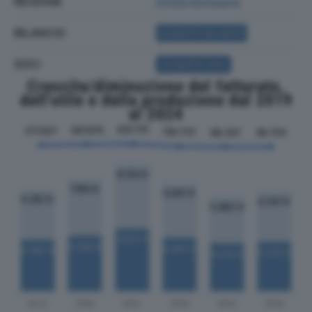
REGIONE
Emilia Romagna
BILANCIO
ACQUISTA BILANCIO
SOCI
ACQUISTA SOCI
Crescita/diminuzione del fatturato,
dell'utile e della produzione dal 2019
al 2024