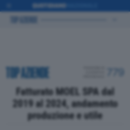
POSIZIONE IN
779
CLASSIFICA
PROVINCIALE
Fatturato MOEL SPA dal
2019 al 2024, andamento
produzione e utile