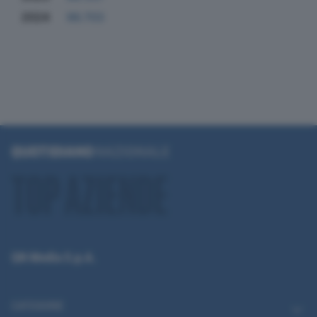
2024
96.703
QN Media S.p.A.
CATEGORIE