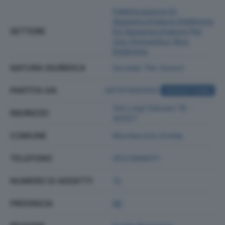
Fabbricazione Di
Apparecchiature Elettriche
SETTORE
Ed Apparecchiature Per
Uso Domestico Non
Elettriche
NATURA GIURIDICA
Societa' Per Azioni
PARTITA IVA
00707440350
ACQUISTA VISURA
Via Luigi Galvani 18 -
INDIRIZZO
42027
COMUNE
Montecchio Emilia
TELEFONO
0522868011
NUMERO DI ADDETTI
12
PROVINCIA
RE