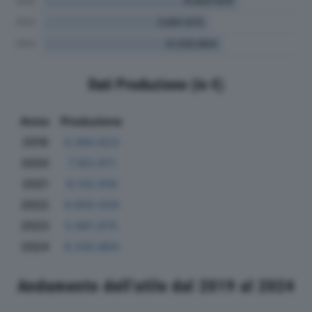
Dati Produzione (in €)
Anno
Produzione
2019
6.360.623
2020
7.183.971
2021
8.132.919
2022
6.900.504
2023
5.861.975
2024
6.330.864
Andamento dell'utile dal 2019 al 2024