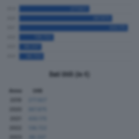
Dati Utili (in €)
Anno
Utili
2019
277.927
2020
367.875
2021
430.175
2022
136.722
2023
88.337