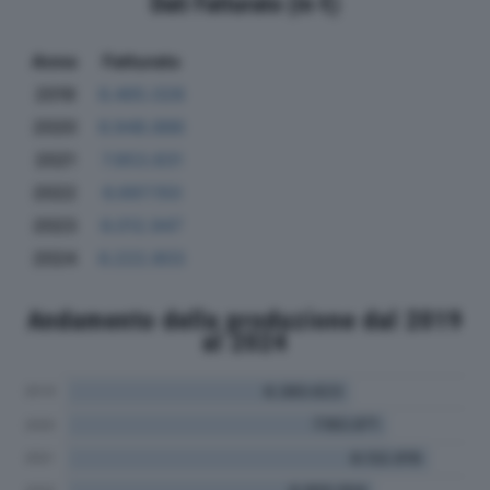
Dati Fatturato (in €)
Anno
Fatturato
2019
6.465.028
2020
6.948.886
2021
7.853.831
2022
6.697.150
2023
6.012.947
2024
6.222.803
Andamento della produzione dal 2019
al 2024