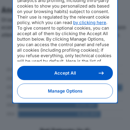
(analytics and profiling, including third-party
cookies to show you personalized ads based
Analisi Economica 2019-2024
on your browsing habits) subject to consent.
Their use is regulated by the relevant cookie
Di seguito l'andamento dei principali indicatori
policy, which you can read
by clicking here
.
economici di MOEL SPAdal 2019 al 2024, con particolare
To give consent to optional cookies, you can
accept all of them by clicking the Accept All
attenzione a fatturato, produzione e utile d'esercizio.
button below. By clicking Manage Options,
you can access the control panel and refuse
Andamento del fatturato dal 2019
all cookies (including profiling cookies); if
al 2024
you refuse everything, only technical cookies
will be used by default. Here is the list of
providers
. Cookie consent will be stored and
applied also to the other websites of
Accept All
Editoriale Nazionale and their subdomains. By
expressing your choice on this site, you will
therefore not be asked again on other
Manage Options
Editoriale Nazionale websites that use the
same consent management platform (CMP).
You can still modify or withdraw your choice
at any time through the “Privacy Settings”
section.