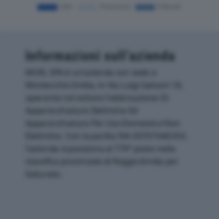
Informazioni sull’azienda
MOEL SPA è un'azienda con sede a
Montecchio Emilia, in Via Luigi Galvani 18,
operante nel settore Fabbricazione Di
Apparecchiature Elettriche Ed
Apparecchiature Per Uso Domestico Non
Elettriche. Con la partita IVA 00707440350,
l'azienda si posiziona al 779° posto nella
classifica provinciale di Reggio-Emilia per
fatturato.