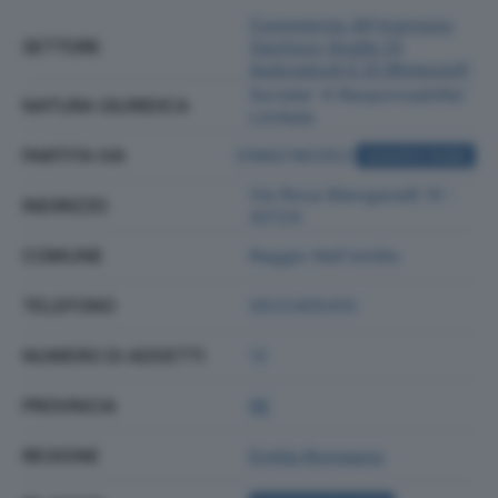
Commercio All'ingrosso
SETTORE
(escluso Quello Di
Autoveicoli E Di Motocicli)
Societa' A Responsabilita'
NATURA GIURIDICA
Limitata
PARTITA IVA
01662180353
ACQUISTA VISURA
Via Rosa Manganelli 10 -
INDIRIZZO
42124
COMUNE
Reggio Nell'emilia
TELEFONO
0522405410
NUMERO DI ADDETTI
12
PROVINCIA
RE
REGIONE
Emilia Romagna