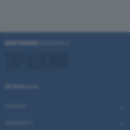
QN Media S.p.A.
CATEGORIE
ABBONAMENTI