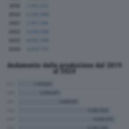
2019
1.705.033
2020
2.035.969
2021
2.911.249
2022
4.338.039
2023
4.582.390
2024
4.333.170
Andamento della produzione dal 2019
al 2024