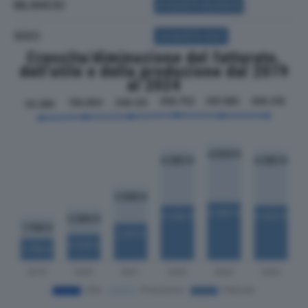
BILANCIO
ACQUISTA BILANCIO
SOCI
ACQUISTA SOCI
Crescita/diminuzione del fatturato,
dell'utile e della produzione dal 2019
al 2024