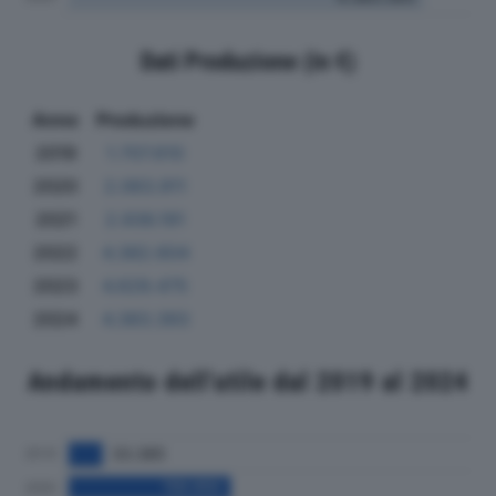
Dati Produzione (in €)
Anno
Produzione
2019
1.707.610
2020
2.063.911
2021
2.936.191
2022
4.382.604
2023
4.629.475
2024
4.383.393
Andamento dell'utile dal 2019 al 2024