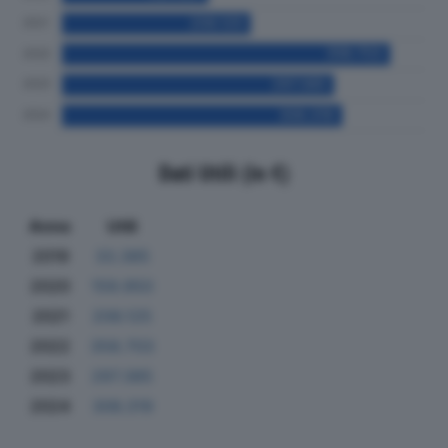
Dati Utili (in €)
Anno
Utili
2019
33.385
2020
159.950
2021
206.125
2022
358.703
2023
297.385
2024
306.319