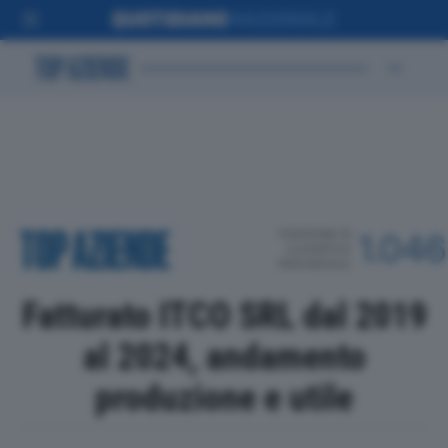
POSIZIONE IN
1.046
CLASSIFICA
PROVINCIALE
Fatturato ITCO SRL dal 2019
al 2024, andamento
produzione e utile