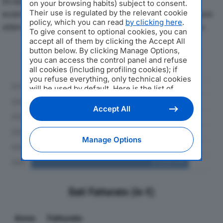
Di seguito l'andamento dei principali indicatori
on your browsing habits) subject to consent.
economici di ITCO SRLdal 2019 al 2024, con particolare
Their use is regulated by the relevant cookie
policy, which you can read
by clicking here
.
attenzione a fatturato, produzione e utile d'esercizio.
To give consent to optional cookies, you can
accept all of them by clicking the Accept All
button below. By clicking Manage Options,
Andamento del fatturato dal 2019
you can access the control panel and refuse
al 2024
all cookies (including profiling cookies); if
you refuse everything, only technical cookies
will be used by default. Here is the list of
providers
. Cookie consent will be stored and
applied also to the other websites of
Accept All
Editoriale Nazionale and their subdomains. By
expressing your choice on this site, you will
therefore not be asked again on other
Manage Options
Editoriale Nazionale websites that use the
same consent management platform (CMP).
You can still modify or withdraw your choice
at any time through the “Privacy Settings”
section.
Dati Fatturato (in €)
Anno
Fatturato