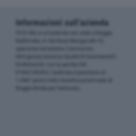
Informazioni sull’azienda
ITCO SRL è un'azienda con sede a Reggio
Nell'emilia, in Via Rosa Manganelli 10,
operante nel settore Commercio
All'ingrosso (escluso Quello Di Autoveicoli E
Di Motocicli). Con la partita IVA
01662180353, l'azienda si posiziona al
1.046° posto nella classifica provinciale di
Reggio-Emilia per fatturato.