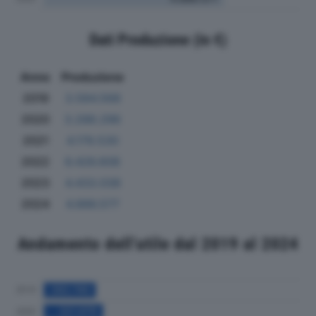
Dati Produzione (in €)
Anno
Produzione
2019
3.584.568
2020
3.288.296
2021
4.179.530
2022
6.426.608
2023
4.433.038
2024
4.886.577
Andamento dell'utile dal 2019 al 2024