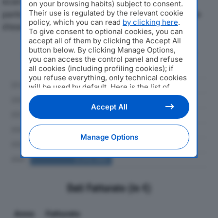
economici di IRIS MEC SRLdal 2019 al 2024, con
on your browsing habits) subject to consent.
Their use is regulated by the relevant cookie
particolare attenzione a fatturato, produzione e utile
policy, which you can read
by clicking here
.
d'esercizio.
To give consent to optional cookies, you can
accept all of them by clicking the Accept All
button below. By clicking Manage Options,
Andamento del fatturato dal 2019
you can access the control panel and refuse
al 2024
all cookies (including profiling cookies); if
you refuse everything, only technical cookies
will be used by default. Here is the list of
providers
. Cookie consent will be stored and
applied also to the other websites of
Accept All
Editoriale Nazionale and their subdomains. By
expressing your choice on this site, you will
therefore not be asked again on other
Manage Options
Editoriale Nazionale websites that use the
same consent management platform (CMP).
You can still modify or withdraw your choice
at any time through the “Privacy Settings”
section.
Dati Fatturato (in €)
Anno
Fatturato