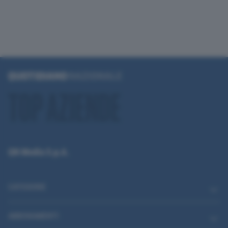
QN Media S.p.A.
CATEGORIE
ABBONAMENTI