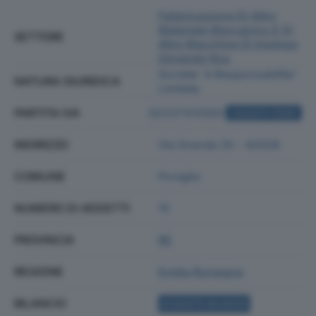
Fabbricazione Di Altro
Materiale Meccanico E Di
SETTORE
Altre Macchine Di Impiego
Generale Nca
Societa' A Responsabilita'
NATURA GIURIDICA
Limitata
PARTITA IVA
02237310350
ACQUISTA VISURA
INDIRIZZO
Via Grande 25 - 42028
COMUNE
Poviglio
NUMERO DI ADDETTI
15
PROVINCIA
RE
REGIONE
Emilia Romagna
BILANCIO
ACQUISTA BILANCIO