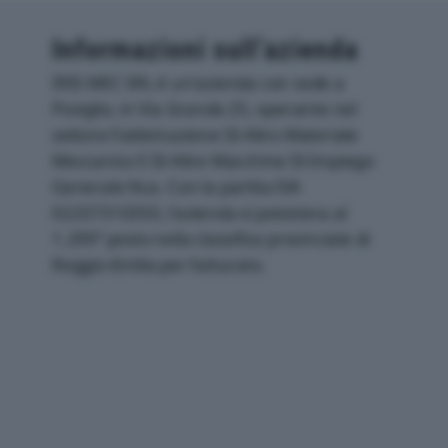
Informazioni sull’azienda
IRIS MEC SRL è un'azienda con sede a
Poviglio, in Via Grande 25, operante nel
settore Fabbricazione Di Altro Materiale
Meccanico E Di Altre Macchine Di Impiego
Generale Nca. Con la partita IVA
02237310350, l'azienda si posiziona al
1.299° posto nella classifica provinciale di
Reggio-Emilia per fatturato.