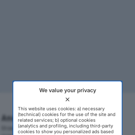
We value your privacy
This website uses cookies: a) necessary
(technical) cookies for the use of the site and
Analisi Economica 2019-2024
related services; b) optional cookies
(analytics and profiling, including third-party
Di seguito l'andamento dei principali indicatori
cookies to show you personalized ads based