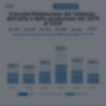
SOCI
ACQUISTA SOCI
Crescita/diminuzione del fatturato,
dell'utile e della produzione dal 2019
al 2024