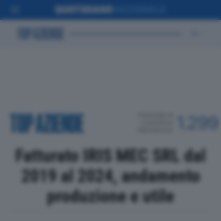
POSIZIONE IN
1.299
CLASSIFICA
PROVINCIALE
Fatturato IRIS MEC SRL dal
2019 al 2024, andamento
produzione e utile