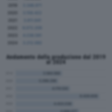
2019
3.348.971
2020
3.158.422
2021
3.811.641
2022
6.072.209
2023
4.238.581
2024
3.212.092
Andamento della produzione dal 2019
al 2024