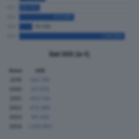
Dati Utili (in €)
Anno
Utili
2019
282.740
2020
321.976
2021
253.704
2022
675.089
2023
161.359
2024
1.300.654