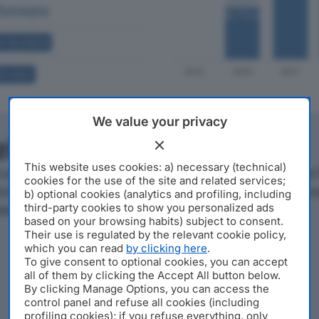
 Romagna
A BILANCIO
A SOCI
We value your privacy
azienda
This website uses cookies: a) necessary (technical)
 Albinea, in Via Felice Maritano 11, operante nel settore
cookies for the use of the site and related services;
ecnia. Con la partita IVA 01259470357, l'azienda si posiziona
b) optional cookies (analytics and profiling, including
third-party cookies to show you personalized ads
ato.
based on your browsing habits) subject to consent.
Their use is regulated by the relevant cookie policy,
which you can read
by clicking here
.
To give consent to optional cookies, you can accept
all of them by clicking the Accept All button below.
By clicking Manage Options, you can access the
control panel and refuse all cookies (including
profiling cookies); if you refuse everything, only