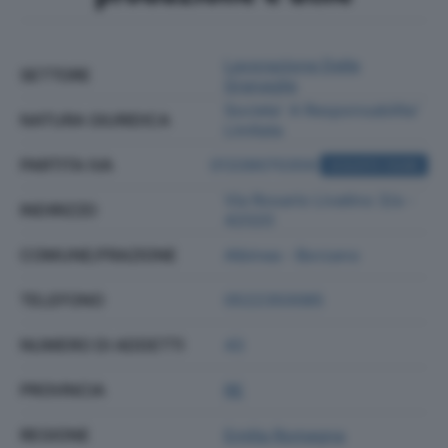
Lavorazione Delle
SETTORE
Granaglie
Societa' A Responsabilita'
NATURA GIURIDICA
Limitata
PARTITA IVA
01339070359
ACQUISTA VISURA
Via Rosario Livatino 3/a -
INDIRIZZO
42020
COMUNE/FRAZIONE
Albinea - Borzano
TELEFONO
0522350085
NUMERO DI ADDETTI
43
PROVINCIA
RE
REGIONE
Emilia Romagna