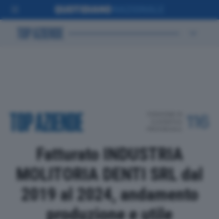
POSIZIONE IN
116
CLASSIFICA
PROVINCIALE
Fatturato INDUSTRIA
MOLITORIA DENTI SRL dal
2019 al 2024, andamento
produzione e utile