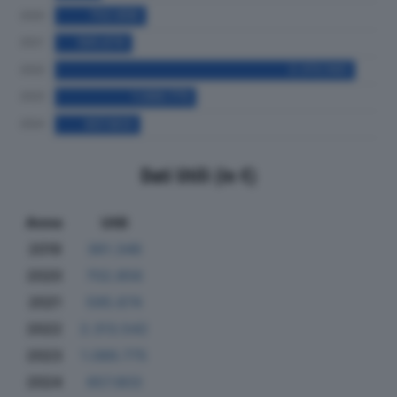
Dati Utili (in €)
Anno
Utili
2019
361.346
2020
702.856
2021
595.674
2022
2.313.542
2023
1.089.775
2024
657.803