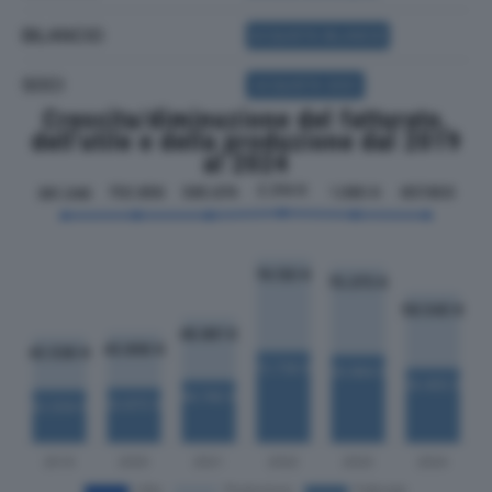
BILANCIO
ACQUISTA BILANCIO
SOCI
ACQUISTA SOCI
Crescita/diminuzione del fatturato,
dell'utile e della produzione dal 2019
al 2024