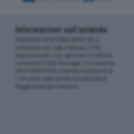
Informazioni sull’azienda
INDUSTRIA MOLITORIA DENTI SRL è
un'azienda con sede a Albinea, in Via
Rosario Livatino 3/a, operante nel settore
Lavorazione Delle Granaglie. Con la partita
IVA 01339070359, l'azienda si posiziona al
116° posto nella classifica provinciale di
Reggio-Emilia per fatturato.