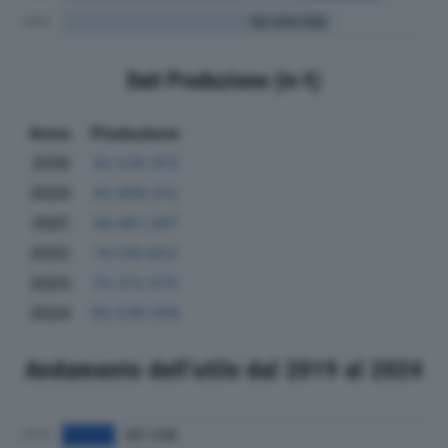
Dati Produzione (in €)
Anno
Produzione
2019
42.535.913
2020
43.906.312
2021
49.961.397
2022
74.129.653
2023
70.372.675
2024
59.539.556
Andamento dell'utile dal 2019 al 2024