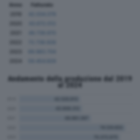
Anno
Fatturato
2019
42.034.379
2020
43.672.013
2021
49.739.970
2022
72.738.928
2023
69.983.704
2024
59.454.929
Andamento della produzione dal 2019
al 2024