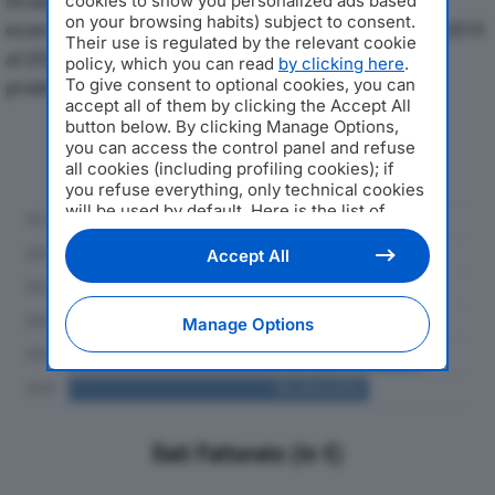
Di seguito l'andamento dei principali indicatori
cookies to show you personalized ads based
on your browsing habits) subject to consent.
economici di INDUSTRIA MOLITORIA DENTI SRLdal 2019
Their use is regulated by the relevant cookie
al 2024, con particolare attenzione a fatturato,
policy, which you can read
by clicking here
.
To give consent to optional cookies, you can
produzione e utile d'esercizio.
accept all of them by clicking the Accept All
button below. By clicking Manage Options,
Andamento del fatturato dal 2019
you can access the control panel and refuse
al 2024
all cookies (including profiling cookies); if
you refuse everything, only technical cookies
will be used by default. Here is the list of
providers
. Cookie consent will be stored and
applied also to the other websites of
Accept All
Editoriale Nazionale and their subdomains. By
expressing your choice on this site, you will
therefore not be asked again on other
Manage Options
Editoriale Nazionale websites that use the
same consent management platform (CMP).
You can still modify or withdraw your choice
at any time through the “Privacy Settings”
section.
Dati Fatturato (in €)