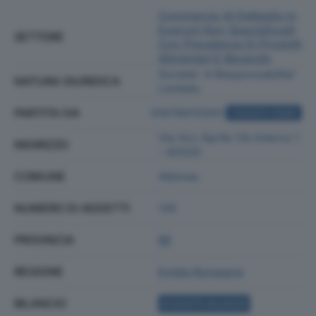
Commercio Al Dettaglio In
Esercizi Non Specializzati
SETTORE
Con Prevalenza Di Prodotti
Alimentari E Bevande
Societa' A Responsabilita'
NATURA GIURIDICA
Limitata
PARTITA IVA
01678910355
ACQUISTA VISURA
Via Xxv Aprile 1/b Interno 1
INDIRIZZO
- 42020
COMUNE
Albinea
NUMERO DI ADDETTI
135
PROVINCIA
RE
REGIONE
Emilia Romagna
BILANCIO
ACQUISTA BILANCIO