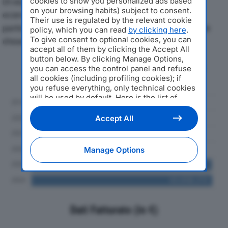
Di seguito l'andamento dei principali indicatori
cookies to show you personalized ads based
on your browsing habits) subject to consent.
economici di IL COLLE SRLdal 2019 al 2024, con
Their use is regulated by the relevant cookie
particolare attenzione a fatturato, produzione e utile
policy, which you can read
by clicking here
.
To give consent to optional cookies, you can
d'esercizio.
accept all of them by clicking the Accept All
button below. By clicking Manage Options,
Andamento del fatturato dal 2019
you can access the control panel and refuse
al 2024
all cookies (including profiling cookies); if
you refuse everything, only technical cookies
will be used by default. Here is the list of
providers
. Cookie consent will be stored and
applied also to the other websites of
Accept All
Editoriale Nazionale and their subdomains. By
expressing your choice on this site, you will
therefore not be asked again on other
Manage Options
Editoriale Nazionale websites that use the
same consent management platform (CMP).
You can still modify or withdraw your choice
at any time through the “Privacy Settings”
section.
Dati Fatturato (in €)