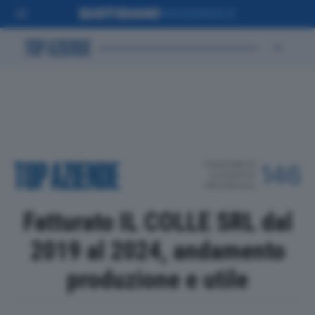
POSIZIONE IN
146
CLASSIFICA
PROVINCIALE
Fatturato IL COLLE SRL dal
2019 al 2024, andamento
produzione e utile