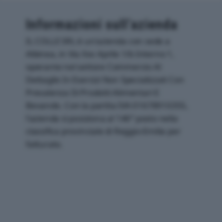
Informazioni sull’azienda
IL COLLE SRL è un'azienda con sede a
Albinea, in Via Xxv Aprile 1/b Interno 1,
operante nel settore Commercio Al
Dettaglio In Esercizi Non Specializzati Con
Prevalenza Di Prodotti Alimentari E
Bevande. Con la partita IVA 01678910355,
l'azienda si posiziona al 146° posto nella
classifica provinciale di Reggio-Emilia per
fatturato.