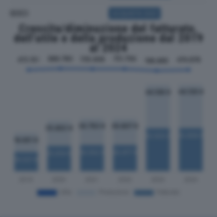
SOCI
ACQUISTA SOCI
Crescita/diminuzione del fatturato,
dell'utile e della produzione dal 2019
al 2024