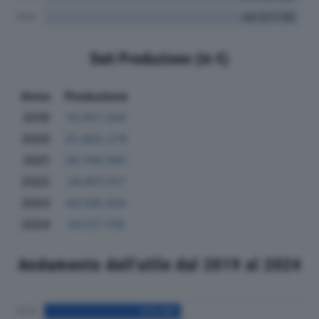
Dati Produzione (in €)
Anno
Produzione
2019
19.651.264
2020
25.802.279
2021
26.749.565
2022
26.807.017
2023
44.108.434
2024
44.127.736
Andamento dell'utile dal 2019 al 2024