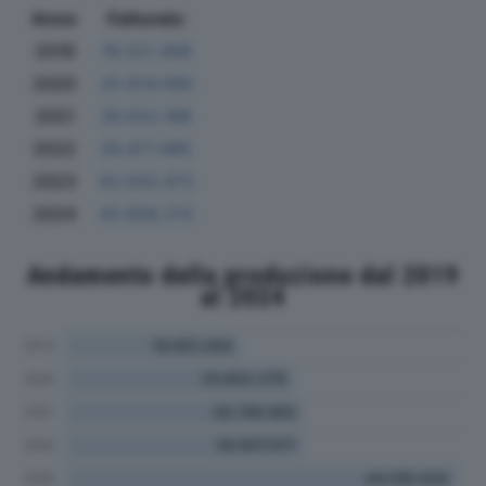
Anno
Fatturato
2019
19.521.406
2020
25.614.090
2021
26.552.188
2022
26.477.485
2023
43.503.472
2024
43.658.213
Andamento della produzione dal 2019
al 2024