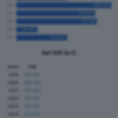
Dati Utili (in €)
Anno
Utili
2019
472.151
2020
886.780
2021
735.908
2022
751.756
2023
198.885
2024
474.878