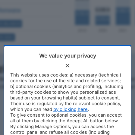
 Romagna
A BILANCIO
A SOCI
We value your privacy
azienda
This website uses cookies: a) necessary (technical)
etto, in Via Argine 17, operante nel settore Ingegneria Ci
cookies for the use of the site and related services;
389° posto nella classifica provinciale di Reggio-Emilia per
b) optional cookies (analytics and profiling, including
third-party cookies to show you personalized ads
based on your browsing habits) subject to consent.
Their use is regulated by the relevant cookie policy,
which you can read
by clicking here
.
To give consent to optional cookies, you can accept
all of them by clicking the Accept All button below.
By clicking Manage Options, you can access the
control panel and refuse all cookies (including