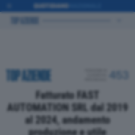
POSIZIONE IN
453
CLASSIFICA
PROVINCIALE
Fatturato FAST
AUTOMATION SRL dal 2019
al 2024, andamento
produzione e utile