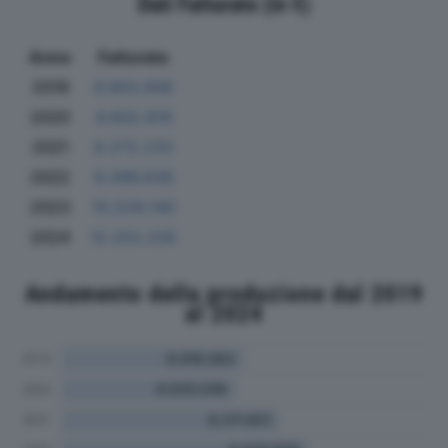
Dati Fatturato (in €)
Anno
Fatturato
2019
6.903.009
2020
6.602.819
2021
8.272.233
2022
9.396.639
2023
10.529.140
2024
12.252.235
Andamento della produzione dal 2019
al 2024