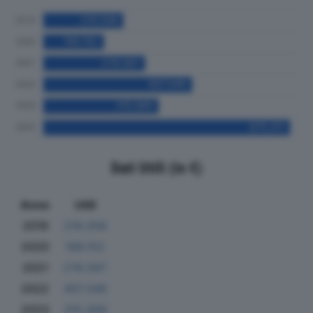
Dati Utili (in €)
Anno
Utili
2019
219.058
2020
166.152
2021
278.597
2022
407.346
2023
315.569