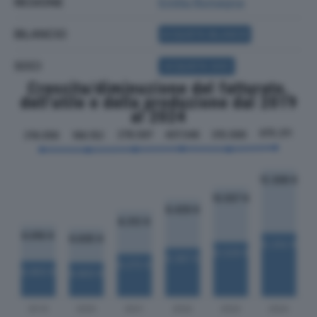
REGIONE
Emilia Romagna
BILANCIO
ACQUISTA BILANCIO
SOCI
ACQUISTA SOCI
Crescita/diminuzione del fatturato,
dell'utile e della produzione dal 2019
al 2024