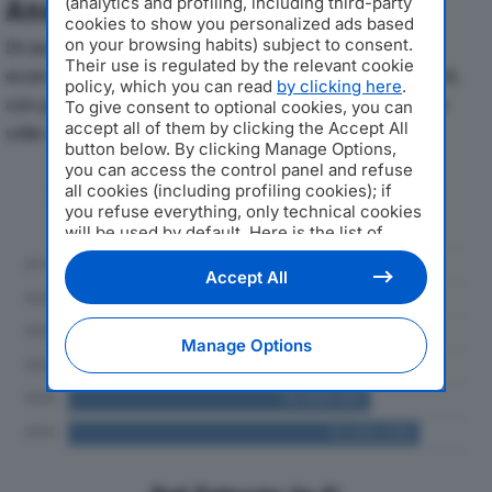
(analytics and profiling, including third-party
Analisi Economica 2019-2024
cookies to show you personalized ads based
on your browsing habits) subject to consent.
Di seguito l'andamento dei principali indicatori
Their use is regulated by the relevant cookie
economici di FAST AUTOMATION SRLdal 2019 al 2024,
policy, which you can read
by clicking here
.
con particolare attenzione a fatturato, produzione e
To give consent to optional cookies, you can
accept all of them by clicking the Accept All
utile d'esercizio.
button below. By clicking Manage Options,
you can access the control panel and refuse
Andamento del fatturato dal 2019
all cookies (including profiling cookies); if
al 2024
you refuse everything, only technical cookies
will be used by default. Here is the list of
providers
. Cookie consent will be stored and
applied also to the other websites of
Accept All
Editoriale Nazionale and their subdomains. By
expressing your choice on this site, you will
therefore not be asked again on other
Manage Options
Editoriale Nazionale websites that use the
same consent management platform (CMP).
You can still modify or withdraw your choice
at any time through the “Privacy Settings”
section.