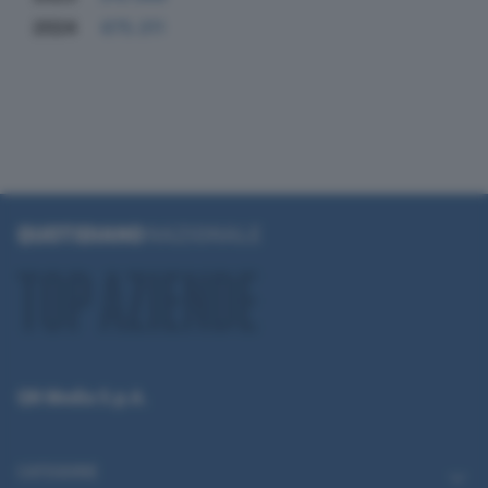
2024
675.311
QN Media S.p.A.
CATEGORIE