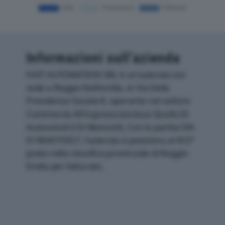
Informazioni sull’azienda
FAST AUTOMATION SRL è un'azienda con
sede a Reggio Nell'emilia, in Via Della
Previdenza Sociale 8, operante nel settore
Commercio All'ingrosso (escluso Quello Di
Autoveicoli E Di Motocicli). Con la partita IVA
01984070357, l'azienda si posiziona al 453°
posto nella classifica provinciale di Reggio-
Emilia per fatturato.