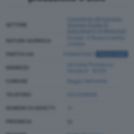
Commercio All'ingrosso
SETTORE
(escluso Quello Di
Autoveicoli E Di Motocicli)
Societa' A Responsabilita'
NATURA GIURIDICA
Limitata
PARTITA IVA
01984070357
ACQUISTA VISURA
Via Della Previdenza
INDIRIZZO
Sociale 8 - 42124
COMUNE
Reggio Nell'emilia
TELEFONO
0522506008
NUMERO DI ADDETTI
13
PROVINCIA
RE