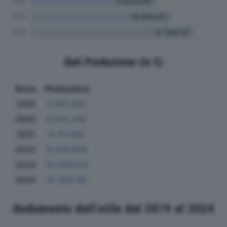
Dati Produzione (in €)
Anno
Produzione
2019
6.916.063
2020
6.635.046
2021
8.311.801
2022
9.428.600
2023
10.556.513
2024
12.308.147
Andamento dell'utile dal 2019 al 2024