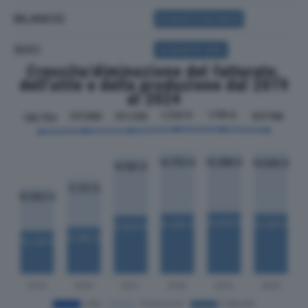
BILANCIO
ACQUISTA BILANCIO
SOCI
ACQUISTA SOCI
Crescita/diminuzione del fatturato,
dell'utile e della produzione dal 2019
al 2024