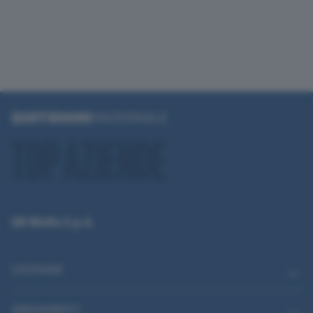
QN Media S.p.A.
CATEGORIE
ABBONAMENTI