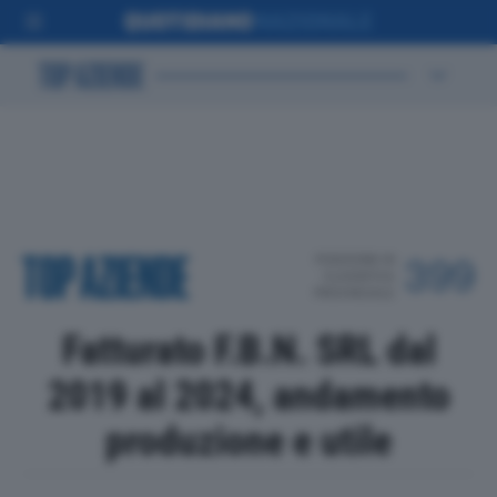
POSIZIONE IN
399
CLASSIFICA
PROVINCIALE
Fatturato F.B.N. SRL dal
2019 al 2024, andamento
produzione e utile