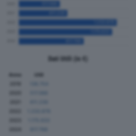
Dati Utili (in €)
Anno
Utili
2019
138.754
2020
517.066
2021
611.239
2022
1.233.878
2023
1.175.633
2024
817.768