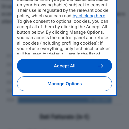
on your browsing habits) subject to consent.
Di seguito l'andamento dei principali indicatori
Their use is regulated by the relevant cookie
economici di F.B.N. SRLdal 2019 al 2024, con particolare
policy, which you can read
by clicking here
.
attenzione a fatturato, produzione e utile d'esercizio.
To give consent to optional cookies, you can
accept all of them by clicking the Accept All
button below. By clicking Manage Options,
Andamento del fatturato dal 2019
you can access the control panel and refuse
al 2024
all cookies (including profiling cookies); if
you refuse everything, only technical cookies
will be used by default. Here is the list of
providers
. Cookie consent will be stored and
applied also to the other websites of
Accept All
Editoriale Nazionale and their subdomains. By
expressing your choice on this site, you will
therefore not be asked again on other
Manage Options
Editoriale Nazionale websites that use the
same consent management platform (CMP).
You can still modify or withdraw your choice
at any time through the “Privacy Settings”
section.
Dati Fatturato (in €)