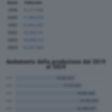
Anno
Fatturato
2019
10.217.698
2020
11.084.978
2021
13.803.907
2022
14.294.741
2023
14.606.124
2024
14.255.860
Andamento della produzione dal 2019
al 2024