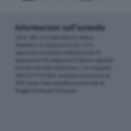
Informazioni sull’azienda
F.B.N. SRL è un'azienda con sede a
Novellara, in Via Enzo Ferrari 1/3 5,
operante nel settore Fabbricazione Di
Apparecchi Per Depurare E Filtrare Liquidi E
Gas Per Uso Non Domestico. Con la partita
IVA 01217310356, l'azienda si posiziona al
399° posto nella classifica provinciale di
Reggio-Emilia per fatturato.