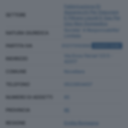
Fabbricazione Di
Apparecchi Per Depurare
SETTORE
E Filtrare Liquidi E Gas Per
Uso Non Domestico
Societa' A Responsabilita'
NATURA GIURIDICA
Limitata
PARTITA IVA
01217310356
ACQUISTA VISURA
Via Enzo Ferrari 1/3 5 -
INDIRIZZO
42017
COMUNE
Novellara
TELEFONO
0522654437
NUMERO DI ADDETTI
85
PROVINCIA
RE
REGIONE
Emilia Romagna