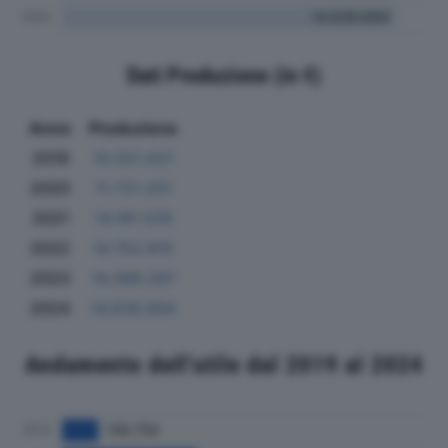
Dati Produzione (in €)
Anno
Produzione
2019
10.551.621
2020
11.721.251
2021
14.181.529
2022
14.752.815
2023
14.388.297
2024
14.639.694
Andamento dell'utile dal 2019 al 2024