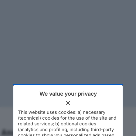
We value your privacy
This website uses cookies: a) necessary
(technical) cookies for the use of the site and
related services; b) optional cookies
(analytics and profiling, including third-party
Analisi Economica 2019-2024
cookies to show you personalized ads based