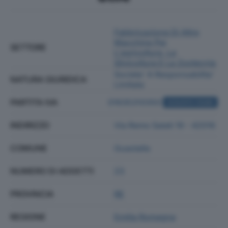
Fabbricazione Di Altre
Macchine Per
SETTORE
L'agricoltura, La
Silvicoltura E La Zootecnia
Societa' A Responsabilita'
NATURA GIURIDICA
Limitata
PARTITA IVA
01635310350
ACQUISTA VISURA
INDIRIZZO
Via Remo Salati 19 - 42016
COMUNE
Guastalla
NUMERO DI ADDETTI
23
PROVINCIA
RE
REGIONE
Emilia Romagna