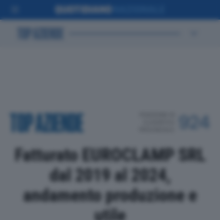
POSIZIONE IN
924
CLASSIFICA
PROVINCIALE
Fatturato EUROCLAMP SRL
dal 2019 al 2024,
andamento produzione e
utile