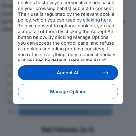
cookies to show you personalized ads based
Di seguito l'andamento dei principali indicatori
on your browsing habits) subject to consent.
economici di EUROCLAMP SRLdal 2019 al 2024, con
Their use is regulated by the relevant cookie
policy, which you can read
by clicking here
.
particolare attenzione a fatturato, produzione e utile
To give consent to optional cookies, you can
d'esercizio.
accept all of them by clicking the Accept All
button below. By clicking Manage Options,
you can access the control panel and refuse
Andamento del fatturato dal 2019
all cookies (including profiling cookies); if
al 2024
you refuse everything, only technical cookies
will be used by default. Here is the list of
providers
. Cookie consent will be stored and
applied also to the other websites of
Accept All
Editoriale Nazionale and their subdomains. By
expressing your choice on this site, you will
therefore not be asked again on other
Manage Options
Editoriale Nazionale websites that use the
same consent management platform (CMP).
You can still modify or withdraw your choice
at any time through the “Privacy Settings”
section.
Dati Fatturato (in €)