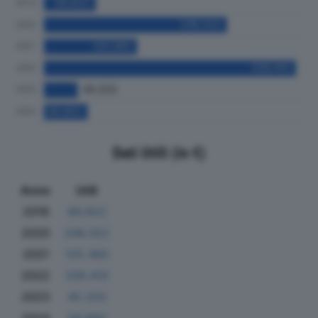
Dati Utili (in €)
Anno
Utili
2019
69.822
2020
246.322
2021
125.360
2022
339.410
2023
45.333