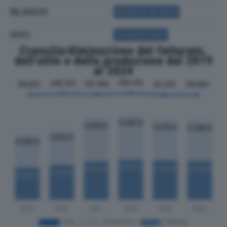
BILANCIO
ACQUISTA BILANCIO
SOCI
ACQUISTA SOCI
Crescita/diminuzione del fatturato,
dell'utile e della produzione dal 2019
al 2024