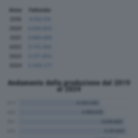
Anno
Fatturato
2019
4.156.214
2020
4.500.833
2021
4.969.680
2022
5.175.094
2023
5.071.853
2024
5.028.277
Andamento della produzione dal 2019
al 2024