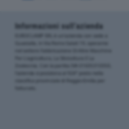
Informazioni sull’azienda
EUROCLAMP SRL è un'azienda con sede a
Guastalla, in Via Remo Salati 19, operante
nel settore Fabbricazione Di Altre Macchine
Per L'agricoltura, La Silvicoltura E La
Zootecnia. Con la partita IVA 01635310350,
l'azienda si posiziona al 924° posto nella
classifica provinciale di Reggio-Emilia per
fatturato.