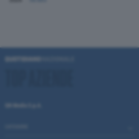
2024
58.663
QN Media S.p.A.
CATEGORIE