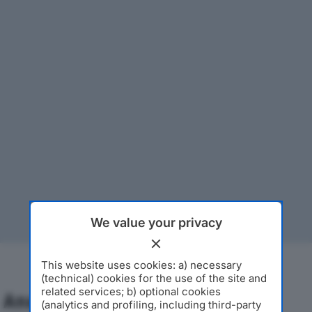
We value your privacy
This website uses cookies: a) necessary
(technical) cookies for the use of the site and
related services; b) optional cookies
Analisi Economica 2019-2024
(analytics and profiling, including third-party