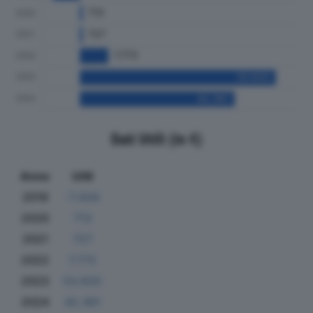
Dati Utili (in €)
Anno
Utili
2019
-7.434
2020
713
2021
727
2022
7.772
2023
53.620
2024
42.361