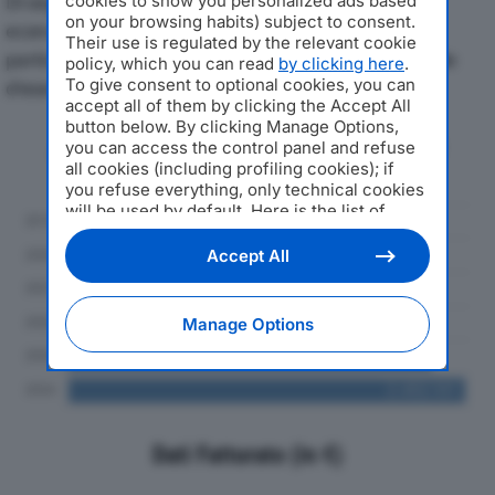
Di seguito l'andamento dei principali indicatori
cookies to show you personalized ads based
on your browsing habits) subject to consent.
economici di CIGIESSE SRLdal 2019 al 2024, con
Their use is regulated by the relevant cookie
particolare attenzione a fatturato, produzione e utile
policy, which you can read
by clicking here
.
To give consent to optional cookies, you can
d'esercizio.
accept all of them by clicking the Accept All
button below. By clicking Manage Options,
Andamento del fatturato dal 2019
you can access the control panel and refuse
al 2024
all cookies (including profiling cookies); if
you refuse everything, only technical cookies
will be used by default. Here is the list of
providers
. Cookie consent will be stored and
applied also to the other websites of
Accept All
Editoriale Nazionale and their subdomains. By
expressing your choice on this site, you will
therefore not be asked again on other
Manage Options
Editoriale Nazionale websites that use the
same consent management platform (CMP).
You can still modify or withdraw your choice
at any time through the “Privacy Settings”
section.
Dati Fatturato (in €)