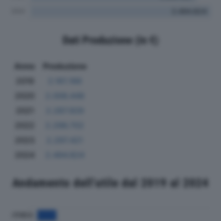
Dati Produzione (in €)
Anno
Produzione
2019
2.161.166
2020
2.006.448
2021
2.287.929
2022
2.296.702
2023
2.297.421
2024
2.494.824
Andamento dell'utile dal 2019 al 2024