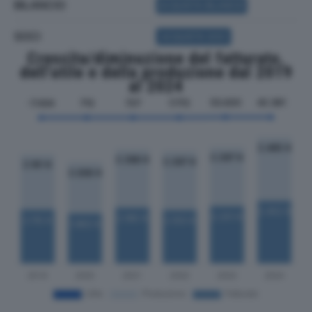
BILANCIO
ACQUISTA BILANCIO
SOCI
ACQUISTA SOCI
Crescita/diminuzione del fatturato,
dell'utile e della produzione dal 2019
al 2024