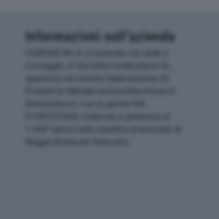
Informazioni sull’azienda
CIGIESSE SRL è un'azienda con sede a
Correggio, in Via Della Costituzione 55,
operante nel settore Fabbricazione Di
Prodotti In Metallo (esclusi Macchinari E
Attrezzature). Con la partita IVA
01587070358, l'azienda si posiziona al
1.566° posto nella classifica provinciale di
Reggio-Emilia per fatturato.