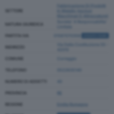
Fabbricazione Di Prodotti
SETTORE
In Metallo (esclusi
Macchinari E Attrezzature)
Societa' A Responsabilita'
NATURA GIURIDICA
Limitata
PARTITA IVA
01587070358
ACQUISTA VISURA
Via Della Costituzione 55 -
INDIRIZZO
42015
COMUNE
Correggio
TELEFONO
0522635140
NUMERO DI ADDETTI
40
PROVINCIA
RE
REGIONE
Emilia Romagna