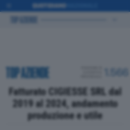
POSIZIONE IN
1.566
CLASSIFICA
PROVINCIALE
Fatturato CIGIESSE SRL dal
2019 al 2024, andamento
produzione e utile