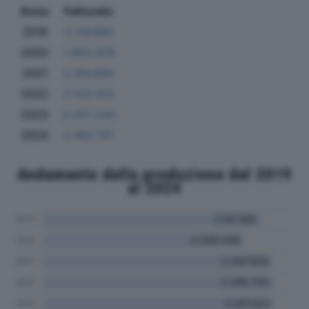
Anno
Fatturato
2019
2.114.893
2020
1.962.976
2021
2.184.894
2022
2.102.914
2023
2.251.220
2024
2.452.101
Andamento della produzione dal 2019
al 2024