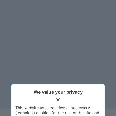
We value your privacy
This website uses cookies: a) necessary
(technical) cookies for the use of the site and