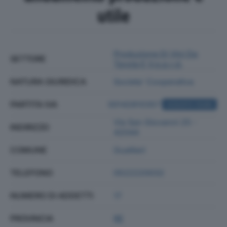
utile
Produzione Di Vini Da
SETTORE
Tavola E V.q.p.r.d.
NATURA GIURIDICA
Societa' Cooperativa
PARTITA IVA
00142810357
ACQUISTA VISURA
Via San Giovanni 25 -
INDIRIZZO
42044
COMUNE
Gualtieri
TELEFONO
0522220032
NUMERO DI ADDETTI
17
PROVINCIA
RE