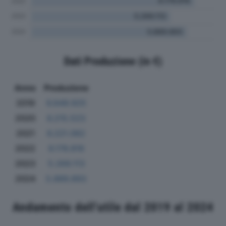
Dati Produzione (in €)
Anno
Produzione
2019
6.649.925
2020
6.215.523
2021
6.221.062
2022
6.178.816
2023
5.269.113
2024
5.889.893
Andamento dell'utile dal 2019 al 2024