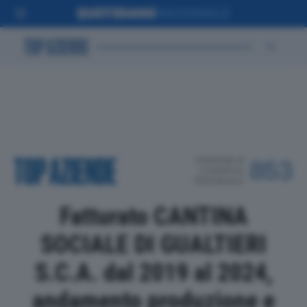
POSIZIONE IN
853
CLASSIFICA
PROVINCIALE
Fatturato CANTINA
SOCIALE DI GUALTIERI
S.C.A. dal 2019 al 2024,
andamento produzione e