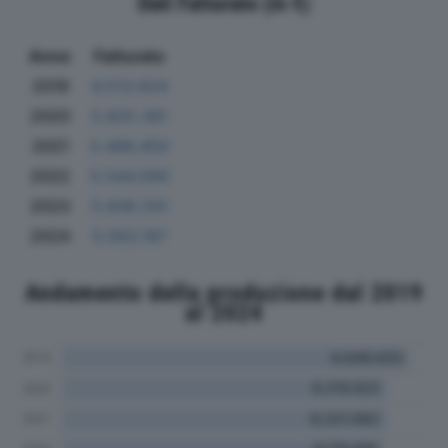
Dati Fatturato (in €)
Anno
Fatturato
2019
6.513.624
2020
5.825.381
2021
5.486.450
2022
5.544.590
2023
5.838.331
2024
5.563.197
Andamento della produzione dal 2019
al 2024