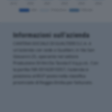
Informazioni sull’azienda
CANTINA SOCIALE DI GUALTIERI S.C.A. è
un'azienda con sede a Gualtieri, in Via San
Giovanni 25, operante nel settore
Produzione Di Vini Da Tavola E V.q.p.r.d.. Con
la partita IVA 00142810357, l'azienda si
posiziona al 853° posto nella classifica
provinciale di Reggio-Emilia per fatturato.