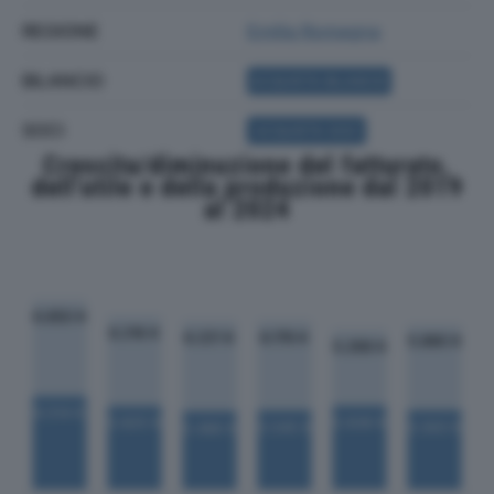
REGIONE
Emilia Romagna
BILANCIO
ACQUISTA BILANCIO
SOCI
ACQUISTA SOCI
Crescita/diminuzione del fatturato,
dell'utile e della produzione dal 2019
al 2024