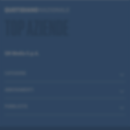
QN Media S.p.A.
CATEGORIE
ABBONAMENTI
PUBBLICITÀ