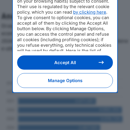
on your browsing habits) subject to consent.
Their use is regulated by the relevant cookie
policy, which you can read
by clicking here
.
Analisi Economica 2019-2024
To give consent to optional cookies, you can
accept all of them by clicking the Accept All
Di seguito l'andamento dei principali indicatori
button below. By clicking Manage Options,
economici di BURANI INTERMEDIA 2 SRLdal 2019 al
you can access the control panel and refuse
all cookies (including profiling cookies); if
2024, con particolare attenzione a fatturato, produzione
you refuse everything, only technical cookies
e utile d'esercizio.
will be used by default. Here is the list of
providers
. Cookie consent will be stored and
applied also to the other websites of
Accept All
Andamento del fatturato dal 2019
Editoriale Nazionale and their subdomains. By
al 2024
expressing your choice on this site, you will
therefore not be asked again on other
Manage Options
Editoriale Nazionale websites that use the
same consent management platform (CMP).
You can still modify or withdraw your choice
at any time through the “Privacy Settings”
section.