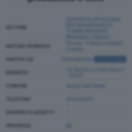
Commercio All'ingrosso
Non Specializzato Di
SETTORE
Prodotti Alimentari,
Bevande E Tabacco
Societa' A Responsabilita'
NATURA GIURIDICA
Limitata
PARTITA IVA
02805880354
ACQUISTA VISURA
Via Madonna Della Neve 7
INDIRIZZO
- 42122
COMUNE
Reggio Nell'emilia
TELEFONO
0522340431
NUMERO DI ADDETTI
1
PROVINCIA
RE