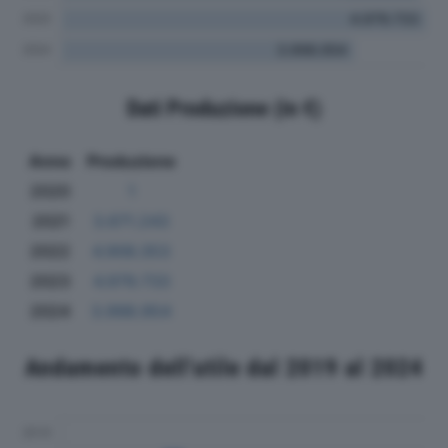
Dati Produzione (in €)
Anno
Produzione
2020
1
2021
3.671.243
2022
4.906.353
2023
4.979.733
2024
3.998.954
Andamento dell'utile dal 2019 al 2024