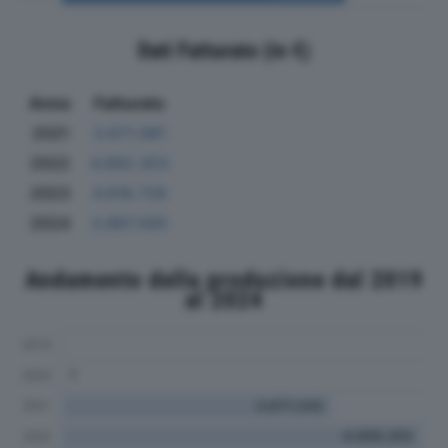
Dati Fatturato (in €)
Anno
Fatturato
2021
3.671.081
2022
4.892.353
2023
4.918.726
2024
3.867.565
Andamento della produzione dal 2019
al 2024