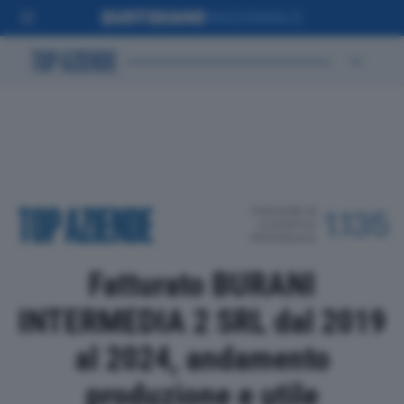
POSIZIONE IN
1.135
CLASSIFICA
PROVINCIALE
Fatturato BURANI
INTERMEDIA 2 SRL dal 2019
al 2024, andamento
produzione e utile