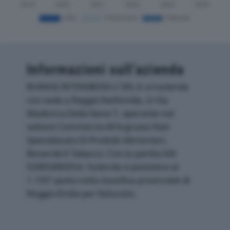
Informazioni sull’azienda
BURANI INTERMEDIA 2 SRL è un'azienda
con sede a Reggio Nell'emilia, in Via
Madonna Della Neve 7, operante nel
settore Commercio All'ingrosso Non
Specializzato Di Prodotti Alimentari,
Bevande E Tabacco. Con la partita IVA
02805880354, l'azienda si posiziona al
1.135° posto nella classifica provinciale di
Reggio-Emilia per fatturato.