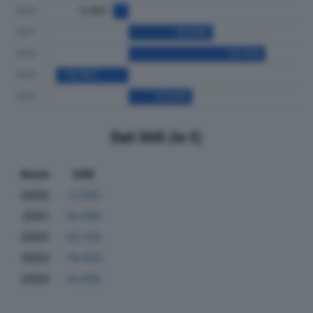
Dati Utili (in €)
Anno
Utili
2020
-3.582
2021
19.846
2022
32.129
2023
-16.992
2024
14.936