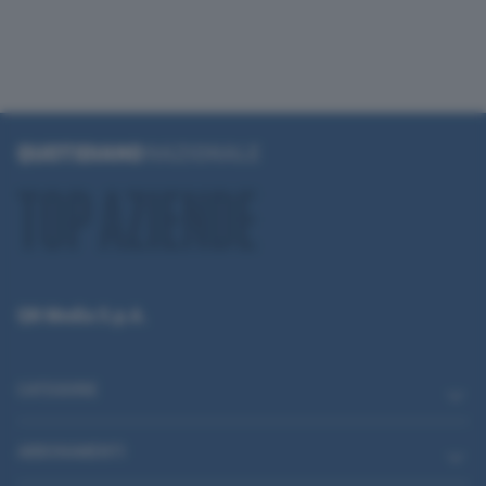
QN Media S.p.A.
CATEGORIE
ABBONAMENTI