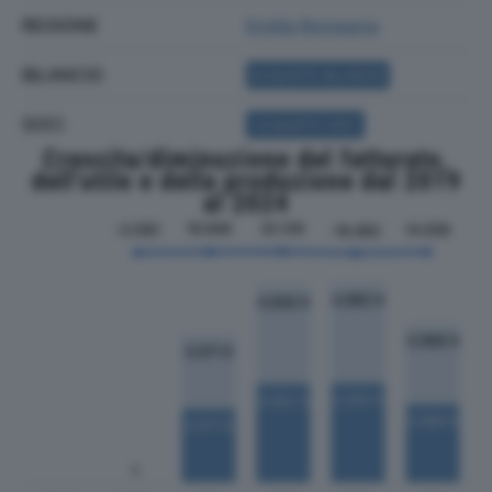
REGIONE
Emilia Romagna
BILANCIO
ACQUISTA BILANCIO
SOCI
ACQUISTA SOCI
Crescita/diminuzione del fatturato,
dell'utile e della produzione dal 2019
al 2024