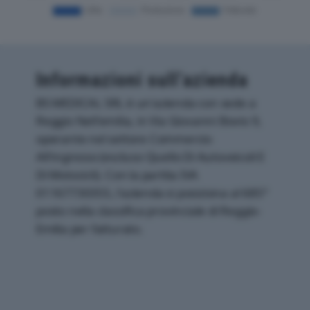
Informazioni sull’azienda
BS MEDICAL SRL è un'azienda con sede a
Reggio Nell'emilia, in Via Giovanni Bovio 9,
operante nel settore Commercio
All'ingrosso (escluso Quello Di Autoveicoli E
Di Motocicli). Con la partita IVA
01167730355, l'azienda si posiziona al 685°
posto nella classifica provinciale di Reggio-
Emilia per fatturato.