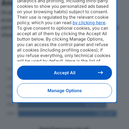
(analytics and profiling, including third-party
Analisi Economica 2019-2024
cookies to show you personalized ads based
on your browsing habits) subject to consent.
Di seguito l'andamento dei principali indicatori
Their use is regulated by the relevant cookie
economici di BS MEDICAL SRLdal 2019 al 2024, con
policy, which you can read
by clicking here
.
particolare attenzione a fatturato, produzione e utile
To give consent to optional cookies, you can
accept all of them by clicking the Accept All
d'esercizio.
button below. By clicking Manage Options,
you can access the control panel and refuse
Andamento del fatturato dal 2019
all cookies (including profiling cookies); if
al 2024
you refuse everything, only technical cookies
will be used by default. Here is the list of
providers
. Cookie consent will be stored and
applied also to the other websites of
Accept All
Editoriale Nazionale and their subdomains. By
expressing your choice on this site, you will
therefore not be asked again on other
Manage Options
Editoriale Nazionale websites that use the
same consent management platform (CMP).
You can still modify or withdraw your choice
at any time through the “Privacy Settings”
section.