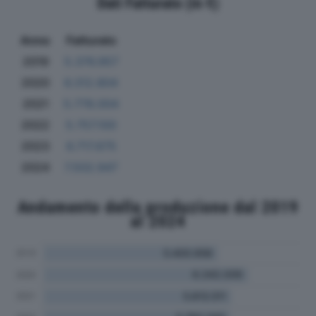
Dati Fatturato (in €)
Anno
Fatturato
2019
5.376.957
2020
6.312.804
2021
5.778.004
2022
5.757.100
2023
6.717.675
2024
7.502.947
Andamento della produzione dal 2019
al 2024