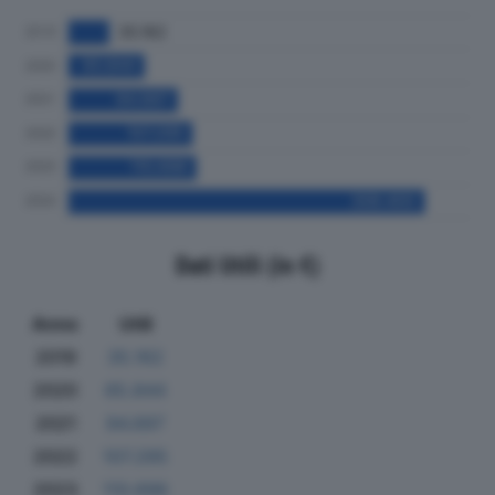
Dati Utili (in €)
Anno
Utili
2019
35.162
2020
65.844
2021
94.697
2022
107.295
2023
110.696