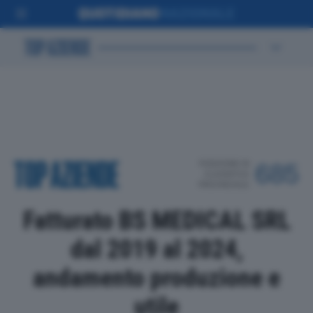
POSIZIONE IN
685
CLASSIFICA
PROVINCIALE
Fatturato BS MEDICAL SRL
dal 2019 al 2024,
andamento produzione e
utile