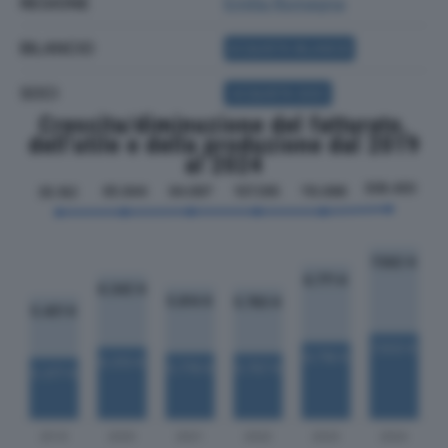
REGIONE
Emilia Romagna
BILANCIO
ACQUISTA BILANCIO
SOCI
ACQUISTA SOCI
Crescita/diminuzione del fatturato,
dell'utile e della produzione dal 2019
al 2024