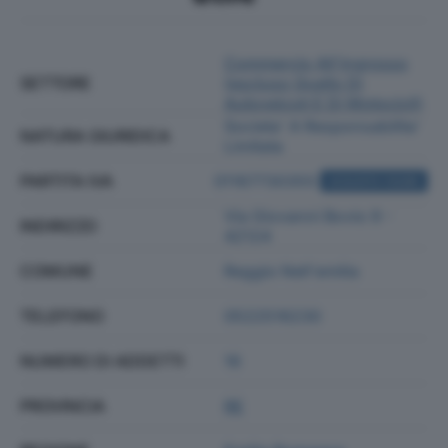
Commercio All'ingrosso
SETTORE
(escluso Quello Di
Autoveicoli E Di Motocicli)
Societa' A Responsabilita'
NATURA GIURIDICA
Limitata
PARTITA IVA
01167730355
ACQUISTA VISURA
Via Giovanni Bovio 9 -
INDIRIZZO
42124
COMUNE
Reggio Nell'emilia
TELEFONO
0522516230
NUMERO DI ADDETTI
16
PROVINCIA
RE