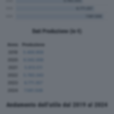
Dati Produzione (in €)
Anno
Produzione
2019
5.400.958
2020
6.342.006
2021
5.813.511
2022
5.783.343
2023
6.771.357
2024
7.561.508
Andamento dell'utile dal 2019 al 2024