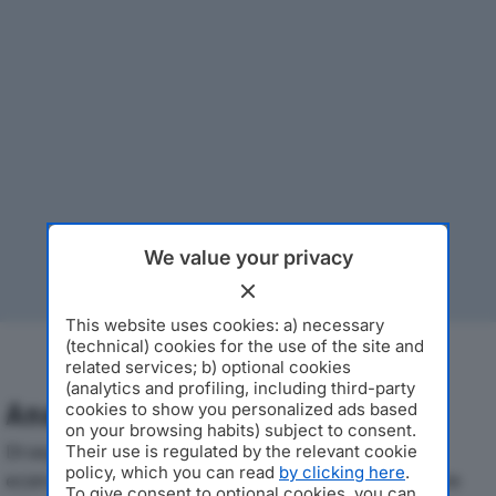
We value your privacy
This website uses cookies: a) necessary
(technical) cookies for the use of the site and
related services; b) optional cookies
(analytics and profiling, including third-party
Analisi Economica 2019-2024
cookies to show you personalized ads based
on your browsing habits) subject to consent.
Di seguito l'andamento dei principali indicatori
Their use is regulated by the relevant cookie
policy, which you can read
by clicking here
.
economici di B.T. SRLdal 2019 al 2024, con particolare
To give consent to optional cookies, you can