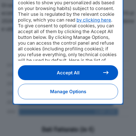
cookies to show you personalized ads based
Di seguito l'andamento dei principali indicatori
on your browsing habits) subject to consent.
economici di AUTOTRASPORTI F.LLI TOSTI SRLdal 2019 al
Their use is regulated by the relevant cookie
policy, which you can read
by clicking here
.
2024, con particolare attenzione a fatturato, produzione
To give consent to optional cookies, you can
e utile d'esercizio.
accept all of them by clicking the Accept All
button below. By clicking Manage Options,
you can access the control panel and refuse
Andamento del fatturato dal 2019
all cookies (including profiling cookies); if
al 2024
you refuse everything, only technical cookies
will be used by default. Here is the list of
providers
. Cookie consent will be stored and
applied also to the other websites of
Accept All
Editoriale Nazionale and their subdomains. By
expressing your choice on this site, you will
therefore not be asked again on other
Manage Options
Editoriale Nazionale websites that use the
same consent management platform (CMP).
You can still modify or withdraw your choice
at any time through the “Privacy Settings”
section.
Dati Fatturato (in €)