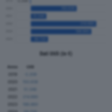
Dati Utili (in €)
Anno
Utili
2019
-2.209
2020
150.638
2021
51.346
2022
214.990
2023
198.860
2024
56.726