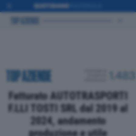
POSIZIONE IN
1.483
CLASSIFICA
PROVINCIALE
Fatturato AUTOTRASPORTI
F.LLI TOSTI SRL dal 2019 al
2024, andamento
produzione e utile