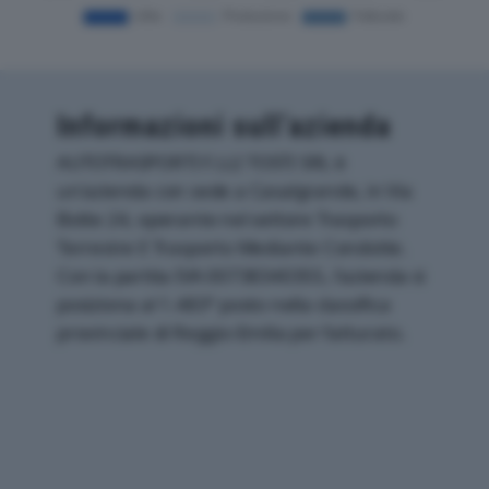
Informazioni sull’azienda
AUTOTRASPORTI F.LLI TOSTI SRL è
un'azienda con sede a Casalgrande, in Via
Botte 24, operante nel settore Trasporto
Terrestre E Trasporto Mediante Condotte.
Con la partita IVA 00738340355, l'azienda si
posiziona al 1.483° posto nella classifica
provinciale di Reggio-Emilia per fatturato.