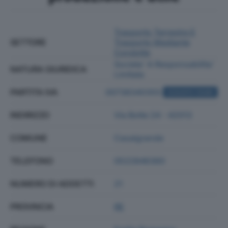
Trasporto Terrestre E
SETTORE
Trasporto Mediante
Condotte
Societa' A Responsabilita'
NATURA GIURIDICA
Limitata
PARTITA IVA
00738340355
ACQUISTA VISURA
INDIRIZZO
Via Botte 24 - 42013
COMUNE
Casalgrande
TELEFONO
0522846360
NUMERO DI ADDETTI
21
PROVINCIA
RE