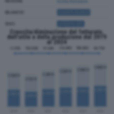
REGIONE
Emilia Romagna
BILANCIO
ACQUISTA BILANCIO
SOCI
ACQUISTA SOCI
Crescita/diminuzione del fatturato,
dell'utile e della produzione dal 2019
al 2024