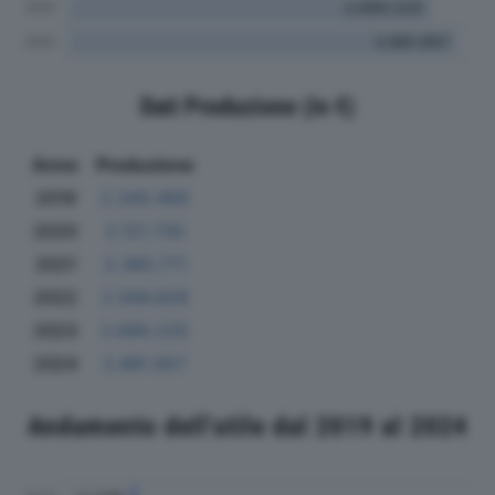
Dati Produzione (in €)
Anno
Produzione
2019
2.340.469
2020
2.121.730
2021
2.380.771
2022
2.566.828
2023
2.690.225
2024
2.881.957
Andamento dell'utile dal 2019 al 2024