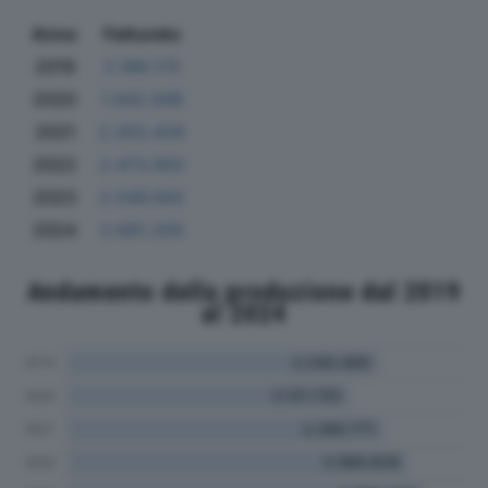
Anno
Fatturato
2019
2.189.175
2020
1.942.946
2021
2.263.426
2022
2.473.902
2023
2.546.942
2024
2.681.200
Andamento della produzione dal 2019
al 2024