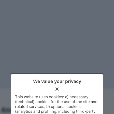
We value your privacy
This website uses cookies: a) necessary
(technical) cookies for the use of the site and
related services; b) optional cookies
Analisi Economica 2019-2024
(analytics and profiling, including third-party