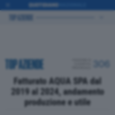
POSIZIONE IN
306
CLASSIFICA
PROVINCIALE
Fatturato AQUA SPA dal
2019 al 2024, andamento
produzione e utile