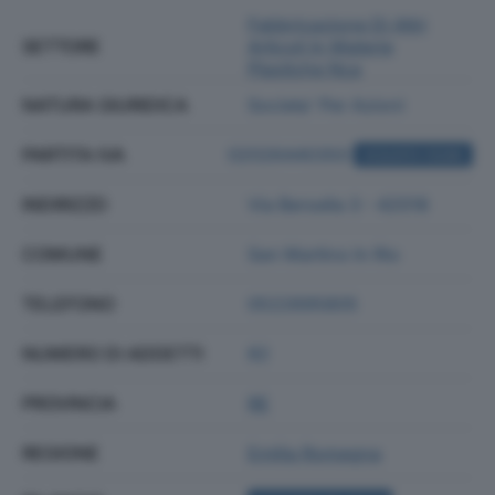
Fabbricazione Di Altri
SETTORE
Articoli In Materie
Plastiche Nca
NATURA GIURIDICA
Societa' Per Azioni
PARTITA IVA
02026440350
ACQUISTA VISURA
INDIRIZZO
Via Bersella 3 - 42018
COMUNE
San Martino In Rio
TELEFONO
0522695805
NUMERO DI ADDETTI
82
PROVINCIA
RE
REGIONE
Emilia Romagna