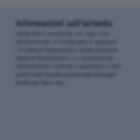
Informazioni sull’azienda
AQUA SPA è un'azienda con sede a San
Martino In Rio, in Via Bersella 3, operante
nel settore Fabbricazione Di Altri Articoli In
Materie Plastiche Nca. Con la partita IVA
02026440350, l'azienda si posiziona al 306°
posto nella classifica provinciale di Reggio-
Emilia per fatturato.