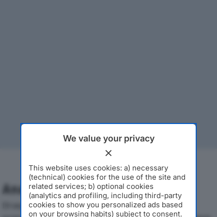
We value your privacy
This website uses cookies: a) necessary
(technical) cookies for the use of the site and
Analisi Economica 2019-2024
related services; b) optional cookies
(analytics and profiling, including third-party
Di seguito l'andamento dei principali indicatori
cookies to show you personalized ads based
on your browsing habits) subject to consent.