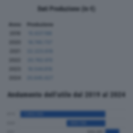
Dati Produzione (in €)
Anno
Produzione
2019
15.637.198
2020
16.740.737
2021
22.223.618
2022
20.762.615
2023
18.544.818
2024
20.645.627
Andamento dell'utile dal 2019 al 2024