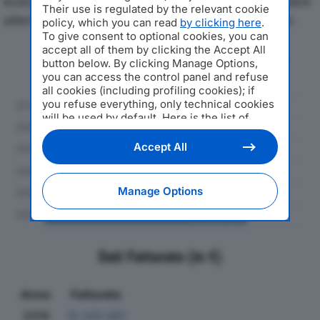
economici di AQUA SPAdal 2019 al 2024, con particolare
Their use is regulated by the relevant cookie
attenzione a fatturato, produzione e utile d'esercizio.
policy, which you can read
by clicking here
.
To give consent to optional cookies, you can
accept all of them by clicking the Accept All
Andamento del fatturato dal 2019
button below. By clicking Manage Options,
al 2024
you can access the control panel and refuse
all cookies (including profiling cookies); if
you refuse everything, only technical cookies
will be used by default. Here is the list of
providers
. Cookie consent will be stored and
applied also to the other websites of
Accept All
Editoriale Nazionale and their subdomains. By
expressing your choice on this site, you will
therefore not be asked again on other
Manage Options
Editoriale Nazionale websites that use the
same consent management platform (CMP).
You can still modify or withdraw your choice
at any time through the “Privacy Settings”
section.
Dati Fatturato (in €)
Anno
Fatturato
2019
15.343.881