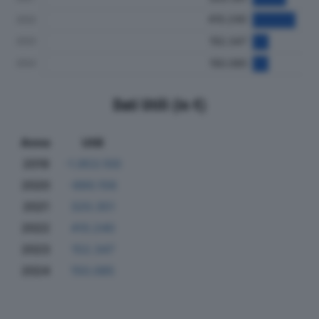
Dati Utili (in €)
Anno
Utili
2019
-1.953.100
2020
-890.156
2021
320.351
2022
410.240
2023
152.347
2024
150.085