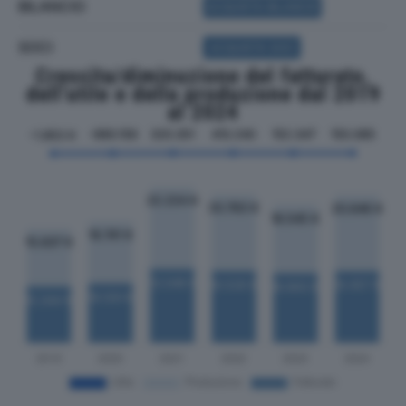
BILANCIO
ACQUISTA BILANCIO
SOCI
ACQUISTA SOCI
Crescita/diminuzione del fatturato,
dell'utile e della produzione dal 2019
al 2024