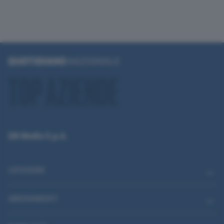
QN Media S.p.A.
CATEGORIE
ABBONAMENTI