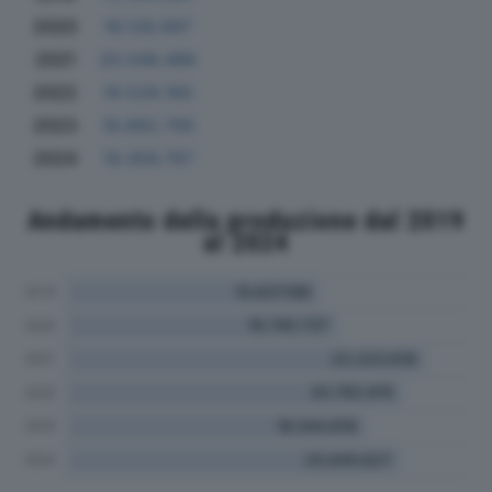
2020
16.128.997
2021
20.046.486
2022
19.528.180
2023
18.892.795
2024
19.456.767
Andamento della produzione dal 2019
al 2024