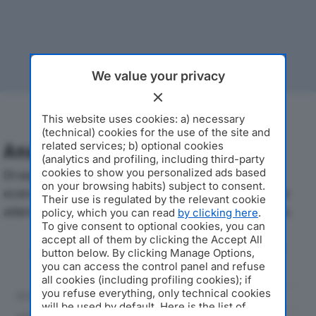
We value your privacy
This website uses cookies: a) necessary
(technical) cookies for the use of the site and
related services; b) optional cookies
Analisi Economica 2019-2024
(analytics and profiling, including third-party
cookies to show you personalized ads based
Di seguito l'andamento dei principali indicatori
on your browsing habits) subject to consent.
economici di AP SRLdal 2019 al 2024, con particolare
Their use is regulated by the relevant cookie
attenzione a fatturato, produzione e utile d'esercizio.
policy, which you can read
by clicking here
.
To give consent to optional cookies, you can
accept all of them by clicking the Accept All
Andamento del fatturato dal 2019
button below. By clicking Manage Options,
al 2024
you can access the control panel and refuse
all cookies (including profiling cookies); if
you refuse everything, only technical cookies
will be used by default. Here is the list of