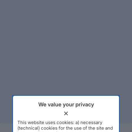
We value your privacy
This website uses cookies: a) necessary
(technical) cookies for the use of the site and