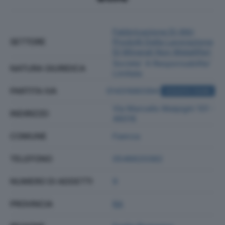
Fabbricazione Di Altri
SETTORE
Prodotti Della Lavorazione
Di Minerali Non Metalliferi
Societa' A Responsabilita'
NATURA GIURIDICA
Limitata
PARTITA IVA
01431680394
ACQUISTA VISURA
Via Marcello Malpighi 101 -
INDIRIZZO
48018
COMUNE
Faenza
TELEFONO
0546620382
NUMERO DI ADDETTI
9
PROVINCIA
RA