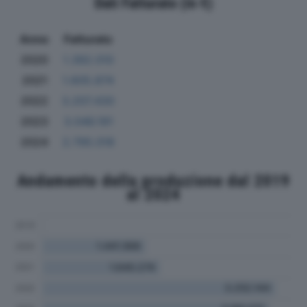
Dati Fatturato (in €)
Anno
Fatturato
2020
1.392.010
2021
1.605.874
2022
3.207.430
2023
3.046.191
2024
2.795.018
Andamento della produzione dal 2019
al 2024