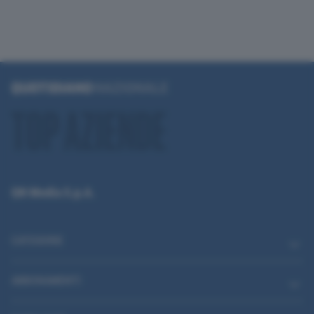
QN Media S.p.A.
CATEGORIE
ABBONAMENTI