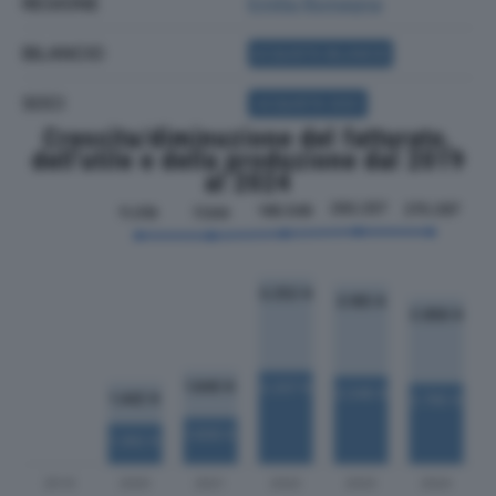
REGIONE
Emilia Romagna
BILANCIO
ACQUISTA BILANCIO
SOCI
ACQUISTA SOCI
Crescita/diminuzione del fatturato,
dell'utile e della produzione dal 2019
al 2024