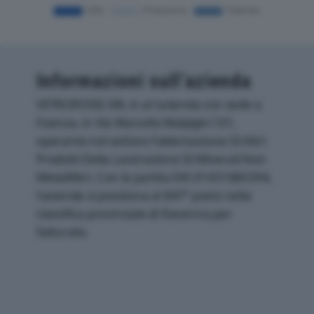
Informazioni sull’azienda
VETROROSSI SRL è un'azienda con sede a
Faenza, in Via Marcello Malpighi 101,
operante nel settore Fabbricazione Di Altri
Prodotti Della Lavorazione Di Minerali Non
Metalliferi. Con la partita IVA 01431680394,
l'azienda si posiziona al 847° posto nella
classifica provinciale di Ravenna per
fatturato.