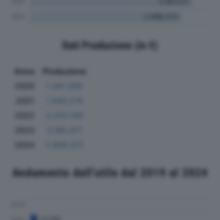
Dati Produzione (in €)
Anno
Produzione
2020
1.441.568
2021
1.640.274
2022
3.252.144
2023
3.165.071
2024
2.956.372
Andamento dell'utile dal 2019 al 2024