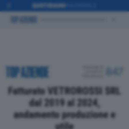
POSIZIONE IN
847
CLASSIFICA
PROVINCIALE
Fatturato VETROROSSI SRL
dal 2019 al 2024,
andamento produzione e
utile