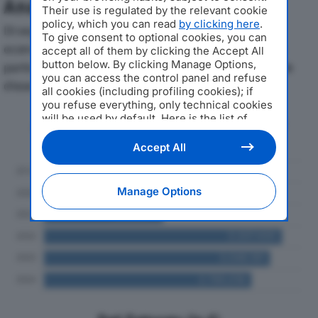
Analisi Economica 2019-2024
Their use is regulated by the relevant cookie
policy, which you can read
by clicking here
.
Di seguito l'andamento dei principali indicatori
To give consent to optional cookies, you can
economici di VETROROSSI SRLdal 2019 al 2024, con
accept all of them by clicking the Accept All
button below. By clicking Manage Options,
particolare attenzione a fatturato, produzione e utile
you can access the control panel and refuse
d'esercizio.
all cookies (including profiling cookies); if
you refuse everything, only technical cookies
will be used by default. Here is the list of
Andamento del fatturato dal 2019
providers
. Cookie consent will be stored and
al 2024
applied also to the other websites of
Accept All
Editoriale Nazionale and their subdomains. By
expressing your choice on this site, you will
therefore not be asked again on other
Manage Options
Editoriale Nazionale websites that use the
same consent management platform (CMP).
You can still modify or withdraw your choice
at any time through the “Privacy Settings”
section.