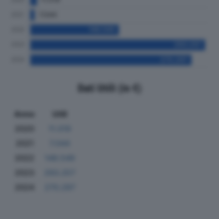
Dati Utili (in €)
Anno
Utili
2020
11.019
2021
7.044
2022
148.549
2023
293.257
2024
270.297