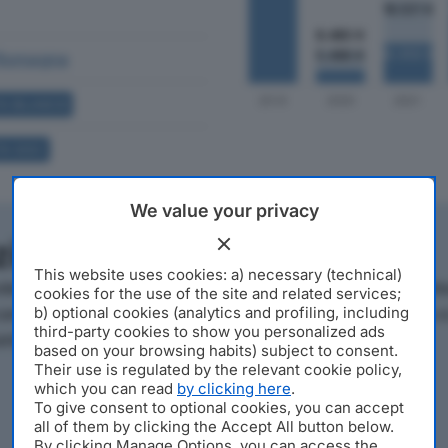
 Romagna
A BILANCIO
A SOCI
We value your privacy
azienda
This website uses cookies: a) necessary (technical)
 a Ravenna, in Via Brigata Ebraica 50, operante nel sett
cookies for the use of the site and related services;
lecomunicazioni. Con la partita IVA 02132890399, l'azienda s
b) optional cookies (analytics and profiling, including
third-party cookies to show you personalized ads
atturato.
based on your browsing habits) subject to consent.
Their use is regulated by the relevant cookie policy,
which you can read
by clicking here
.
To give consent to optional cookies, you can accept
all of them by clicking the Accept All button below.
By clicking Manage Options, you can access the