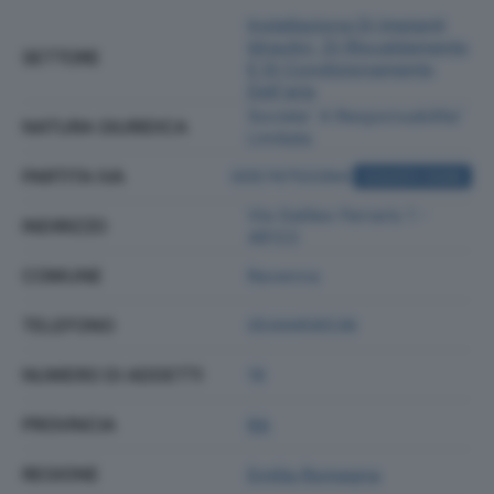
Installazione Di Impianti
Idraulici, Di Riscaldamento
SETTORE
E Di Condizionamento
Dell'aria
Societa' A Responsabilita'
NATURA GIURIDICA
Limitata
PARTITA IVA
00574750394
ACQUISTA VISURA
Via Galileo Ferraris 1 -
INDIRIZZO
48123
COMUNE
Ravenna
TELEFONO
0544456536
NUMERO DI ADDETTI
18
PROVINCIA
RA
REGIONE
Emilia Romagna