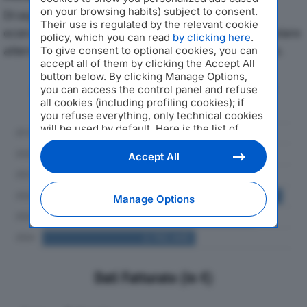
on your browsing habits) subject to consent.
Di seguito l'andamento dei principali indicatori
Their use is regulated by the relevant cookie
economici di TESCO SRLdal 2019 al 2024, con particolare
policy, which you can read
by clicking here
.
attenzione a fatturato, produzione e utile d'esercizio.
To give consent to optional cookies, you can
accept all of them by clicking the Accept All
button below. By clicking Manage Options,
Andamento del fatturato dal 2019
you can access the control panel and refuse
al 2024
all cookies (including profiling cookies); if
you refuse everything, only technical cookies
will be used by default. Here is the list of
providers
. Cookie consent will be stored and
applied also to the other websites of
Accept All
Editoriale Nazionale and their subdomains. By
expressing your choice on this site, you will
therefore not be asked again on other
Manage Options
Editoriale Nazionale websites that use the
same consent management platform (CMP).
You can still modify or withdraw your choice
at any time through the “Privacy Settings”
section.
Dati Fatturato (in €)