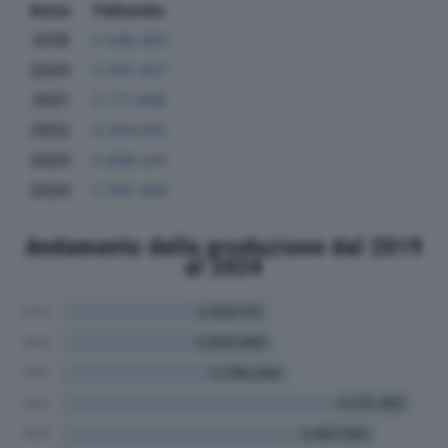
Anno
Fatturato
2019
2.546.395
2020
2.591.427
2021
2.777.488
2022
4.304.915
2023
3.808.041
2024
2.742.445
Andamento della produzione dal 2019
al 2024