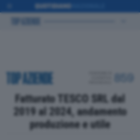
POSIZIONE IN
859
CLASSIFICA
PROVINCIALE
Fatturato TESCO SRL dal
2019 al 2024, andamento
produzione e utile