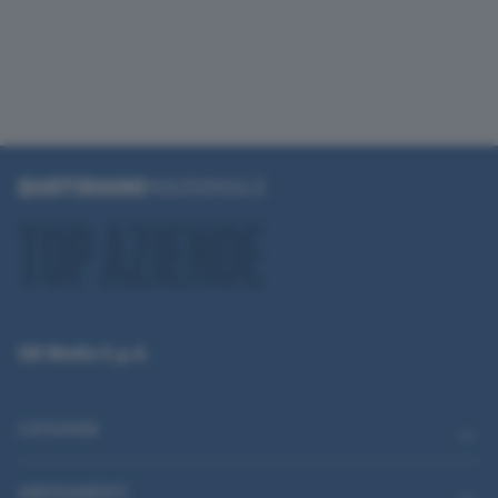
QN Media S.p.A.
CATEGORIE
ABBONAMENTI