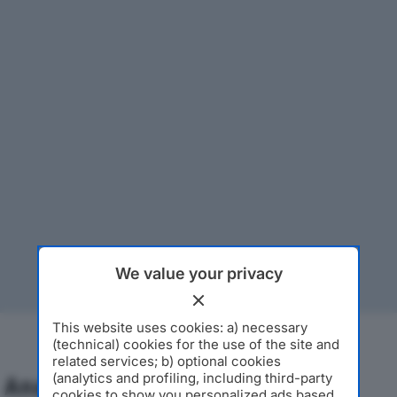
We value your privacy
This website uses cookies: a) necessary
(technical) cookies for the use of the site and
related services; b) optional cookies
(analytics and profiling, including third-party
Analisi Economica 2019-2024
cookies to show you personalized ads based