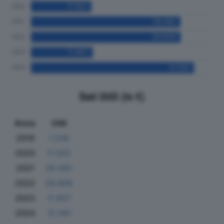
Dati Utili (in €)
Anno
Utili
2019
1.536
2020
11.552
2021
28.582
2022
28.609
2023
11.807
2024
31.193