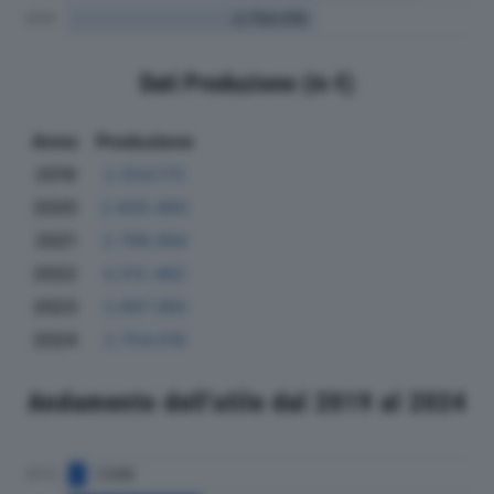
Dati Produzione (in €)
Anno
Produzione
2019
2.554.172
2020
2.605.660
2021
2.796.094
2022
4.312.462
2023
3.867.380
2024
2.754.016
Andamento dell'utile dal 2019 al 2024