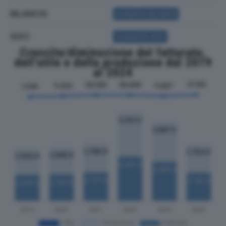
BILANCIO
ACQUISTA BILANCIO
SOCI
ACQUISTA SOCI
Crescita/diminuzione del fatturato,
dell'utile e della produzione dal 2019
al 2024