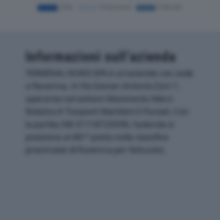
Informazioni sull’azienda
TERMINAL NORD SPA è un'azienda con sede
a Ravenna, in Via Giovan Antonio Zani 1,
operante nel settore Movimento Merci
Relativo A Trasporti Marittimi E Fluviali. Con
la partita IVA 01118720398, l'azienda si
posiziona al 481° posto nella classifica
provinciale di Ravenna per fatturato.