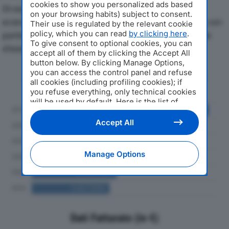
cookies to show you personalized ads based
Di seguito l'andamento dei principali indicatori
on your browsing habits) subject to consent.
economici di TERMINAL NORD SPAdal 2019 al 2024, con
Their use is regulated by the relevant cookie
policy, which you can read
by clicking here
.
particolare attenzione a fatturato, produzione e utile
To give consent to optional cookies, you can
d'esercizio.
accept all of them by clicking the Accept All
button below. By clicking Manage Options,
you can access the control panel and refuse
Andamento del fatturato dal 2019
all cookies (including profiling cookies); if
al 2024
you refuse everything, only technical cookies
will be used by default. Here is the list of
providers
. Cookie consent will be stored and
applied also to the other websites of
Accept All
Editoriale Nazionale and their subdomains. By
expressing your choice on this site, you will
therefore not be asked again on other
Manage Options
Editoriale Nazionale websites that use the
same consent management platform (CMP).
You can still modify or withdraw your choice
at any time through the “Privacy Settings”
section.
Dati Fatturato (in €)