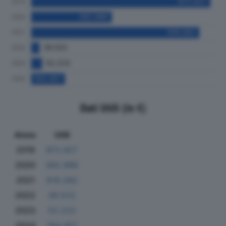
Dati Utili (in €)
Anno
Utili
2019
872.927
2020
392.988
2021
819.282
2022
39.522
2023
52.223
2024
164.457