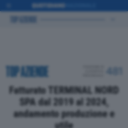
POSIZIONE IN
481
CLASSIFICA
PROVINCIALE
Fatturato TERMINAL NORD
SPA dal 2019 al 2024,
andamento produzione e
utile