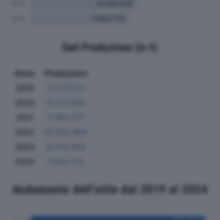
Dati Produzione (in €)
Anno
Produzione
2019
13.537.271
2020
10.217.964
2021
11.861.071
2022
10.502.909
2023
8.243.428
2024
7.662.772
Andamento dell'utile dal 2019 al 2024