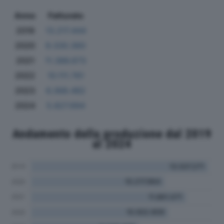
Anno
Fatturato
2019
13.217.444
2020
9.330.360
2021
11.386.673
2022
10.111.761
2023
6.368.482
2024
5.827.694
Andamento della produzione dal 2019
al 2024