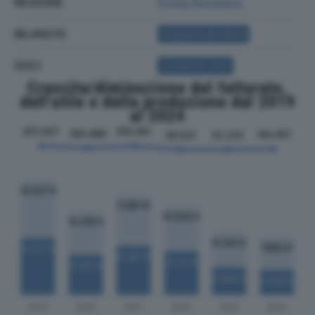
REGIONE
Emilia Romagna
BILANCIO
ACQUISTA BILANCIO
SOCI
ACQUISTA SOCI
Crescita/diminuzione del fatturato,
dell'utile e della produzione dal 2019
al 2024