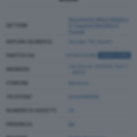
Movimento Merci Relativo
SETTORE
A Trasporti Marittimi E
Fluviali
NATURA GIURIDICA
Societa' Per Azioni
PARTITA IVA
01118720398
ACQUISTA VISURA
Via Giovan Antonio Zani 1
INDIRIZZO
- 48122
COMUNE
Ravenna
TELEFONO
0544289888
NUMERO DI ADDETTI
14
PROVINCIA
RA