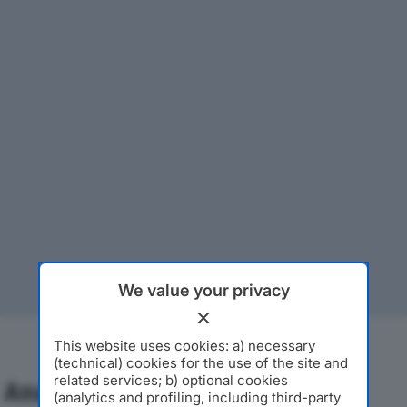
We value your privacy
This website uses cookies: a) necessary
(technical) cookies for the use of the site and
related services; b) optional cookies
Analisi Economica 2019-2024
(analytics and profiling, including third-party