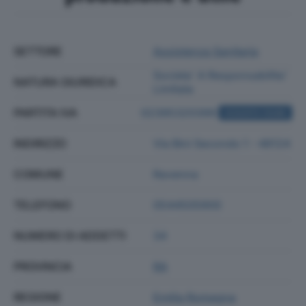
SETTORE
Assistenza Sanitaria
Societa' A Responsabilita'
NATURA GIURIDICA
Limitata
PARTITA IVA
02395320399
ACQUISTA VISURA
INDIRIZZO
Via Bini Secondo 1 - 48124
COMUNE
Ravenna
TELEFONO
0544505900
NUMERO DI ADDETTI
34
PROVINCIA
RA
REGIONE
Emilia Romagna