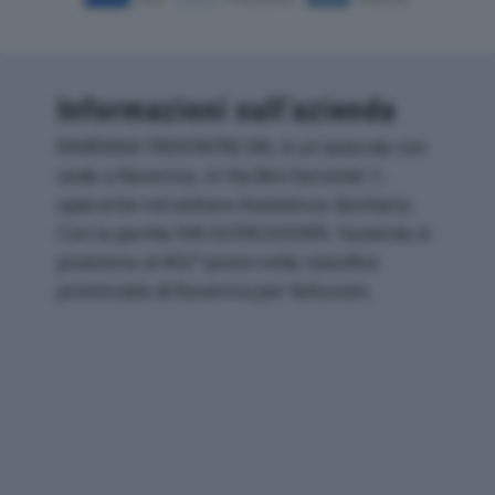
Informazioni sull’azienda
RAVENNA TRENTATRE SRL è un'azienda con
sede a Ravenna, in Via Bini Secondo 1,
operante nel settore Assistenza Sanitaria.
Con la partita IVA 02395320399, l'azienda si
posiziona al 402° posto nella classifica
provinciale di Ravenna per fatturato.