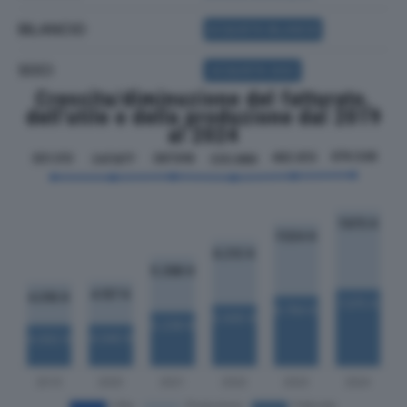
BILANCIO
ACQUISTA BILANCIO
SOCI
ACQUISTA SOCI
Crescita/diminuzione del fatturato,
dell'utile e della produzione dal 2019
al 2024