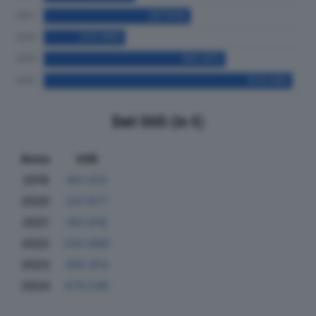
Dati Utili (in €)
Anno
Utili
2019
301.012
2020
247.877
2021
397.918
2022
220.989
2023
492.813
2024
674.549