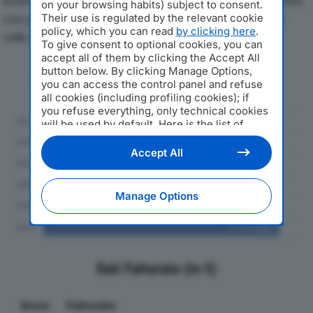
economici di RAVENNA TRENTATRE SRLdal 2019 al 2024,
on your browsing habits) subject to consent.
con particolare attenzione a fatturato, produzione e
Their use is regulated by the relevant cookie
policy, which you can read
by clicking here
.
utile d'esercizio.
To give consent to optional cookies, you can
accept all of them by clicking the Accept All
button below. By clicking Manage Options,
Andamento del fatturato dal 2019
you can access the control panel and refuse
al 2024
all cookies (including profiling cookies); if
you refuse everything, only technical cookies
will be used by default. Here is the list of
providers
. Cookie consent will be stored and
applied also to the other websites of
Accept All
Editoriale Nazionale and their subdomains. By
expressing your choice on this site, you will
therefore not be asked again on other
Manage Options
Editoriale Nazionale websites that use the
same consent management platform (CMP).
You can still modify or withdraw your choice
at any time through the “Privacy Settings”
section.
Dati Fatturato (in €)
Anno
Fatturato