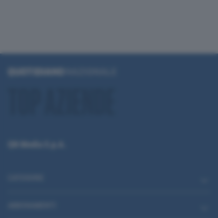
QN Media S.p.A.
CATEGORIE
ABBONAMENTI