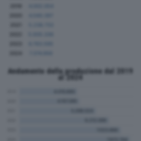
2019
4.002.054
2020
4.040.397
2021
5.238.733
2022
5.935.336
2023
6.763.595
2024
7.374.956
Andamento della produzione dal 2019
al 2024