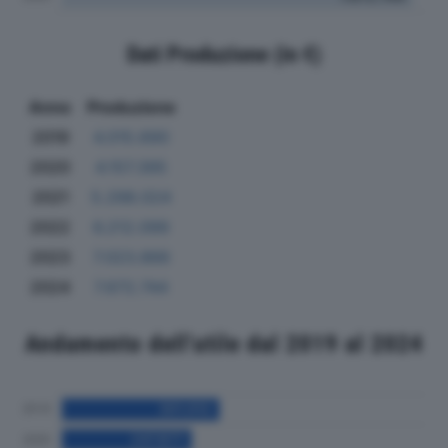
Dati Produzione (in €)
Anno
Produzione
2019
4.015.690
2020
4.157.395
2021
5.298.024
2022
6.212.099
2023
7.023.866
2024
7.672.744
Andamento dell'utile dal 2019 al 2024