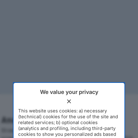
We value your privacy
This website uses cookies: a) necessary
(technical) cookies for the use of the site and
Analisi Economica 2019-2024
related services; b) optional cookies
(analytics and profiling, including third-party
Di seguito l'andamento dei principali indicatori
cookies to show you personalized ads based