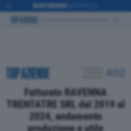
POSIZIONE IN
402
CLASSIFICA
PROVINCIALE
Fatturato RAVENNA
TRENTATRE SRL dal 2019 al
2024, andamento
produzione e utile