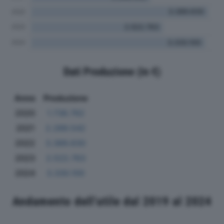
Dati Produzione (in €)
Anno
Produzione
2020
1.738.762
2021
2.289.542
2022
3.389.630
2023
2.522.763
2024
3.330.100
Andamento dell'utile dal 2019 al 2024