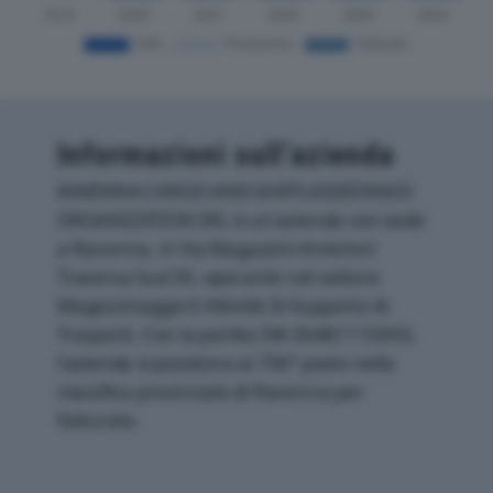
Informazioni sull’azienda
RAVENNA CARGO AND SHIPS ASSISTANCE
ORGANIZATION SRL è un'azienda con sede
a Ravenna, in Via Magazzini Anteriori
Traversa Sud 30, operante nel settore
Magazzinaggio E Attività Di Supporto Ai
Trasporti. Con la partita IVA 00481110393,
l'azienda si posiziona al 756° posto nella
classifica provinciale di Ravenna per
fatturato.