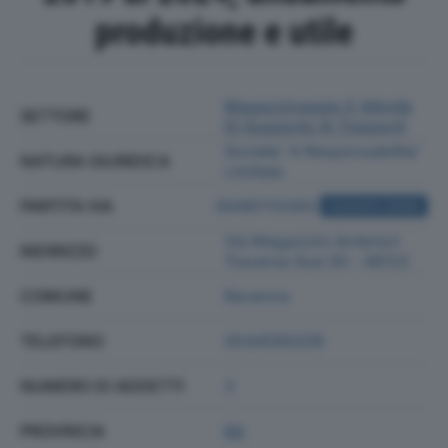
produzione e utile
Magazzinaggio E Attività
SETTORE
Di Supporto Ai Trasporti
Societa' A Responsabilita'
NATURA GIURIDICA
Limitata
PARTITA IVA
00481110393
ACQUISTA VISURA
Via Magazzini Anteriori
INDIRIZZO
Traversa Sud 30 - 48122
COMUNE
Ravenna
TELEFONO
0544590209
NUMERO DI ADDETTI
3
PROVINCIA
RA