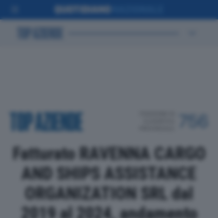
POSIZIONE IN
756
CLASSIFICA
PROVINCIALE
Fatturato RAVENNA CARGO
AND SHIPS ASSISTANCE
ORGANIZATION SRL dal
2019 al 2024, andamento