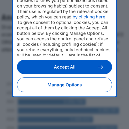
cookies to show you personalized ads based
on your browsing habits) subject to consent.
Their use is regulated by the relevant cookie
Analisi Economica 2019-2024
policy, which you can read
by clicking here
.
To give consent to optional cookies, you can
Di seguito l'andamento dei principali indicatori
accept all of them by clicking the Accept All
button below. By clicking Manage Options,
economici di RAVENNA CARGO AND SHIPS ASSISTANCE
you can access the control panel and refuse
ORGANIZATION SRLdal 2019 al 2024, con particolare
all cookies (including profiling cookies); if
attenzione a fatturato, produzione e utile d'esercizio.
you refuse everything, only technical cookies
will be used by default. Here is the list of
providers
. Cookie consent will be stored and
Andamento del fatturato dal 2019
applied also to the other websites of
Accept All
al 2024
Editoriale Nazionale and their subdomains. By
expressing your choice on this site, you will
therefore not be asked again on other
Manage Options
Editoriale Nazionale websites that use the
same consent management platform (CMP).
You can still modify or withdraw your choice
at any time through the “Privacy Settings”
section.