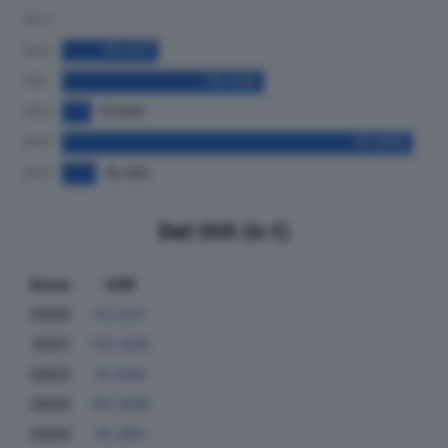
Dati Utili (in €)
Anno
Utili
2020
52.631
2021
110.428
2022
15.944
2023
191.698
2024
18.495