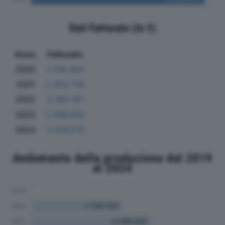
Dati Fatturato (in €)
Anno
Fatturato
2020
1.706.404
2021
2.253.736
2022
3.362.191
2023
2.496.632
2024
3.304.515
Andamento della produzione dal 2019
al 2024