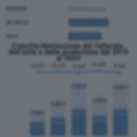
REGIONE
Emilia Romagna
BILANCIO
ACQUISTA BILANCIO
SOCI
ACQUISTA SOCI
Crescita/diminuzione del fatturato,
dell'utile e della produzione dal 2019
al 2024