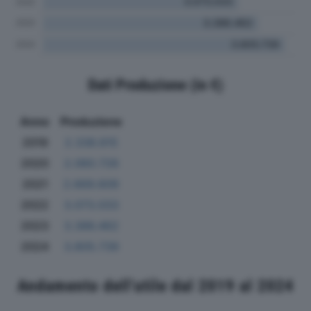
Dati Produzione (in €)
Anno
Produzione
2019
2.338.615
2020
2.060.726
2021
2.669.609
2022
3.073.033
2023
3.386.462
2024
3.805.739
Andamento dell'utile dal 2019 al 2024