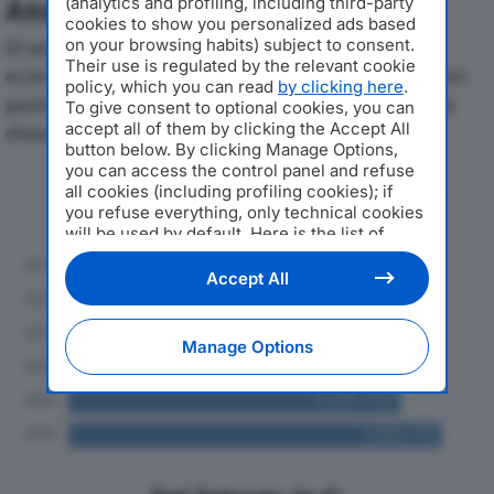
(analytics and profiling, including third-party
Analisi Economica 2019-2024
cookies to show you personalized ads based
on your browsing habits) subject to consent.
Di seguito l'andamento dei principali indicatori
Their use is regulated by the relevant cookie
economici di PHYSIOMEDICA SRLdal 2019 al 2024, con
policy, which you can read
by clicking here
.
particolare attenzione a fatturato, produzione e utile
To give consent to optional cookies, you can
accept all of them by clicking the Accept All
d'esercizio.
button below. By clicking Manage Options,
you can access the control panel and refuse
Andamento del fatturato dal 2019
all cookies (including profiling cookies); if
al 2024
you refuse everything, only technical cookies
will be used by default. Here is the list of
providers
. Cookie consent will be stored and
applied also to the other websites of
Accept All
Editoriale Nazionale and their subdomains. By
expressing your choice on this site, you will
therefore not be asked again on other
Manage Options
Editoriale Nazionale websites that use the
same consent management platform (CMP).
You can still modify or withdraw your choice
at any time through the “Privacy Settings”
section.