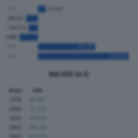
Dati Utili (in €)
Anno
Utili
2019
20.947
2020
-31.332
2021
-24.576
2022
-48.339
2023
152.715