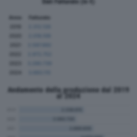
Dati Fatturato (in €)
Anno
Fatturato
2019
2.312.126
2020
2.018.109
2021
2.597.692
2022
2.972.752
2023
3.290.739
2024
3.693.115
Andamento della produzione dal 2019
al 2024