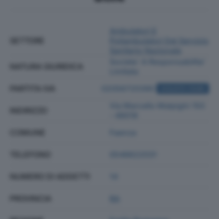
Ambulatori E
SETTORE
Poliambulatori Del Servizio
Sanitario Nazionale
Societa' A Responsabilita'
NATURA GIURIDICA
Limitata
PARTITA IVA
02056720390
ACQUISTA VISURA
Via Marcello Malpighi 150
INDIRIZZO
- 48018
COMUNE
Faenza
TELEFONO
0546622031
NUMERO DI ADDETTI
14
PROVINCIA
RA