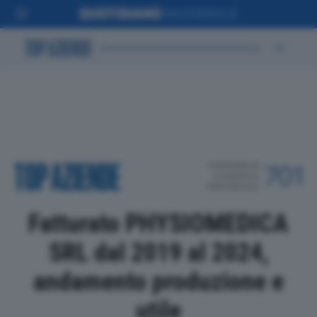
POSIZIONE IN
701
CLASSIFICA
PROVINCIALE
Fatturato PHYSIOMEDICA
SRL dal 2019 al 2024,
andamento produzione e
utile