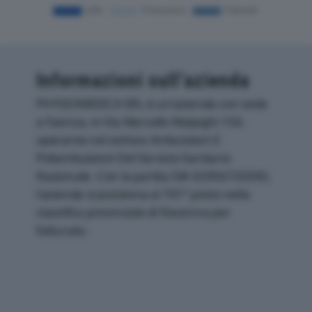
Informazioni sull’azienda
PHYSIOMEDICA SRL è un'azienda con sede
a Faenza, in Via Marcello Malpighi 150,
operante nel settore Ambulatori E
Poliambulatori Del Servizio Sanitario
Nazionale. Con la partita IVA 02056720390,
l'azienda si posiziona al 701° posto nella
classifica provinciale di Ravenna per
fatturato.