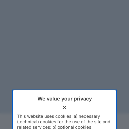
We value your privacy
This website uses cookies: a) necessary
(technical) cookies for the use of the site and
related services; b) optional cookies