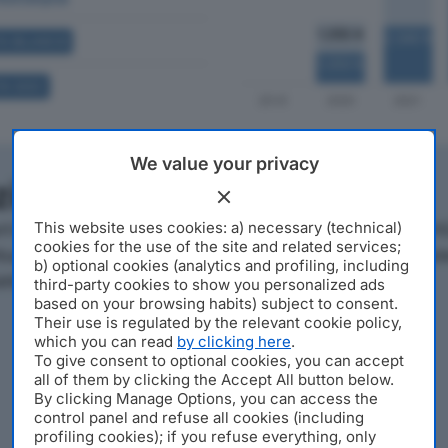
A BILANCIO
A SOCI
We value your privacy
azienda
zienda con sede a Ravenna, in Via Guglielmo Brunelli 62
This website uses cookies: a) necessary (technical)
cookies for the use of the site and related services;
ata Su Beni Propri. Con la partita IVA 02603020393, l'azie
b) optional cookies (analytics and profiling, including
atturato.
third-party cookies to show you personalized ads
based on your browsing habits) subject to consent.
Their use is regulated by the relevant cookie policy,
which you can read
by clicking here
.
To give consent to optional cookies, you can accept
all of them by clicking the Accept All button below.
By clicking Manage Options, you can access the
control panel and refuse all cookies (including
profiling cookies); if you refuse everything, only