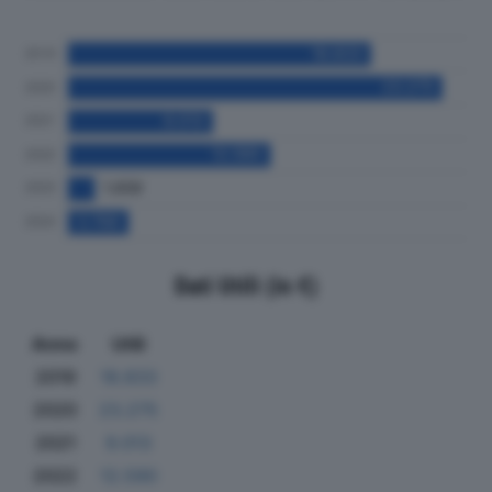
Dati Utili (in €)
Anno
Utili
2019
18.833
2020
23.275
2021
9.013
2022
12.590