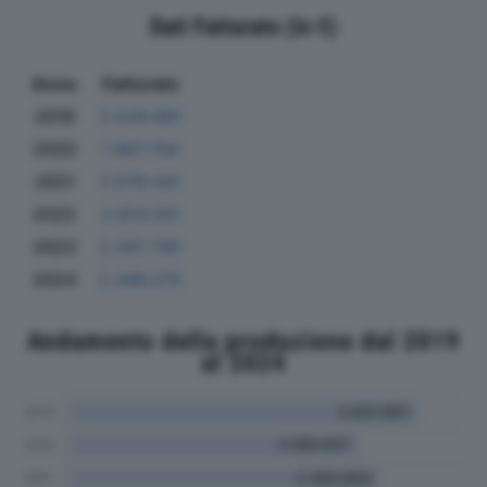
Dati Fatturato (in €)
Anno
Fatturato
2019
2.529.861
2020
1.867.744
2021
2.078.441
2022
2.814.301
2023
2.441.790
2024
2.446.275
Andamento della produzione dal 2019
al 2024