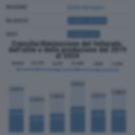
REGIONE
Emilia Romagna
BILANCIO
ACQUISTA BILANCIO
SOCI
ACQUISTA SOCI
Crescita/diminuzione del fatturato,
dell'utile e della produzione dal 2019
al 2024