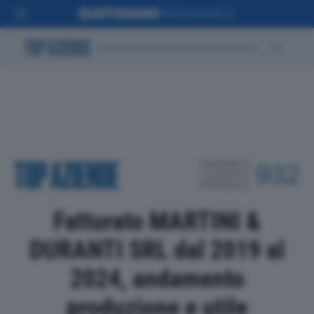
POSIZIONE IN
932
CLASSIFICA
PROVINCIALE
Fatturato MARTINI &
DURANTI SRL dal 2019 al
2024, andamento
produzione e utile