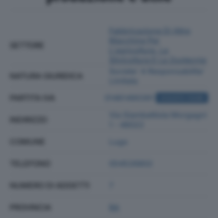
Fabbricazione Di Altre
Macchine Per
SETTORE
L'agricoltura, La
Silvicoltura E La Zootecnia
Societa' A Responsabilita'
NATURA GIURIDICA
Limitata
PARTITA IVA
01461490391
ACQUISTA VISURA
Via Giambattista Morgagni
INDIRIZZO
1 - 48022
COMUNE
Lugo
TELEFONO
054526802
NUMERO DI ADDETTI
7
PROVINCIA
RA