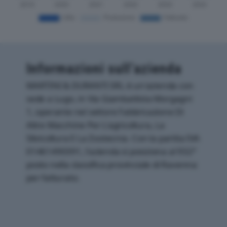
Informazioni sull’azienda
MARTINI & DURANTI SRL è un'azienda con
sede a Lugo, in Via Giambattista Morgagni
1, operante nel settore Fabbricazione Di
Altre Macchine Per L'agricoltura, La
Silvicoltura E La Zootecnia. Con la partita IVA
01461490391, l'azienda si posiziona al 932°
posto nella classifica provinciale di Ravenna
per fatturato.