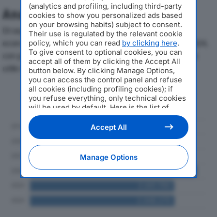
(analytics and profiling, including third-party
Analisi Economica 2019-2024
cookies to show you personalized ads based
on your browsing habits) subject to consent.
Di seguito l'andamento dei principali indicatori
Their use is regulated by the relevant cookie
economici di MARTINI & DURANTI SRLdal 2019 al 2024,
policy, which you can read
by clicking here
.
To give consent to optional cookies, you can
con particolare attenzione a fatturato, produzione e
accept all of them by clicking the Accept All
utile d'esercizio.
button below. By clicking Manage Options,
you can access the control panel and refuse
all cookies (including profiling cookies); if
Andamento del fatturato dal 2019
you refuse everything, only technical cookies
al 2024
will be used by default. Here is the list of
providers
. Cookie consent will be stored and
applied also to the other websites of
Accept All
Editoriale Nazionale and their subdomains. By
expressing your choice on this site, you will
therefore not be asked again on other
Manage Options
Editoriale Nazionale websites that use the
same consent management platform (CMP).
You can still modify or withdraw your choice
at any time through the “Privacy Settings”
section.