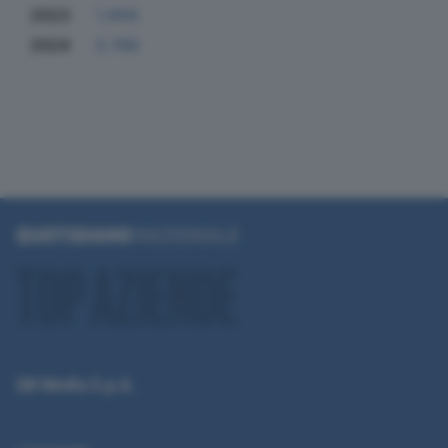
2023
1.659
2024
3.766
QN Media S.p.A.