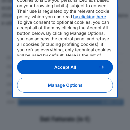
Di seguito l'andamento dei principali indicatori
cookies to show you personalized ads based
on your browsing habits) subject to consent.
economici di FOCACCIA & MINGUZZI SRLdal 2019 al
Their use is regulated by the relevant cookie
2024, con particolare attenzione a fatturato, produzione
policy, which you can read
by clicking here
.
To give consent to optional cookies, you can
e utile d'esercizio.
accept all of them by clicking the Accept All
button below. By clicking Manage Options,
Andamento del fatturato dal 2019
you can access the control panel and refuse
al 2024
all cookies (including profiling cookies); if
you refuse everything, only technical cookies
will be used by default. Here is the list of
providers
. Cookie consent will be stored and
applied also to the other websites of
Accept All
Editoriale Nazionale and their subdomains. By
expressing your choice on this site, you will
therefore not be asked again on other
Manage Options
Editoriale Nazionale websites that use the
same consent management platform (CMP).
You can still modify or withdraw your choice
at any time through the “Privacy Settings”
section.
Dati Fatturato (in €)