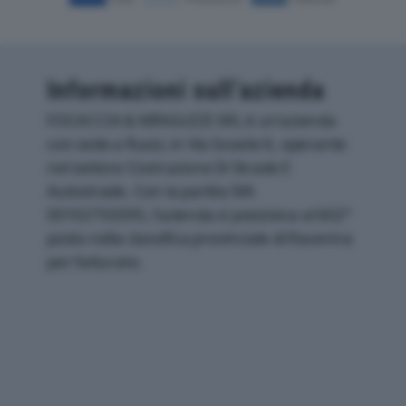
Informazioni sull’azienda
FOCACCIA & MINGUZZI SRL è un'azienda
con sede a Russi, in Via Israele 6, operante
nel settore Costruzione Di Strade E
Autostrade. Con la partita IVA
00102750395, l'azienda si posiziona al 602°
posto nella classifica provinciale di Ravenna
per fatturato.