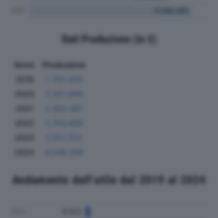
Dati Produzione (in €)
Anno
Produzione
2019
1.750.430
2020
2.551.069
2021
2.563.367
2022
2.753.826
2023
3.911.372
2024
4.548.289
Andamento dell'utile dal 2019 al 2024