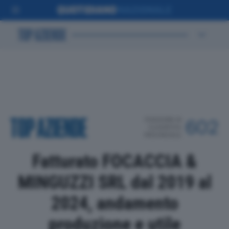
POSIZIONE IN
602
CLASSIFICA
PROVINCIALE
Fatturato FOCACCIA &
MINGUZZI SRL dal 2019 al
2024, andamento
produzione e utile