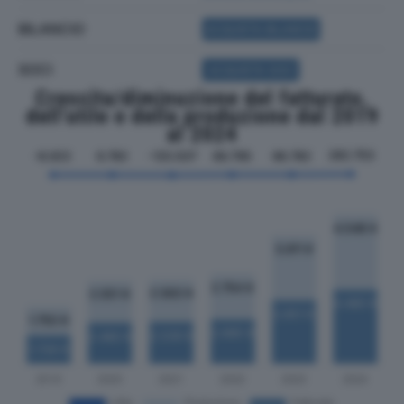
BILANCIO
ACQUISTA BILANCIO
SOCI
ACQUISTA SOCI
Crescita/diminuzione del fatturato,
dell'utile e della produzione dal 2019
al 2024