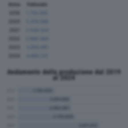
Anno
Fatturato
2019
1.725.942
2020
2.479.588
2021
2.539.324
2022
2.685.464
2023
3.850.991
2024
4.480.231
Andamento della produzione dal 2019
al 2024