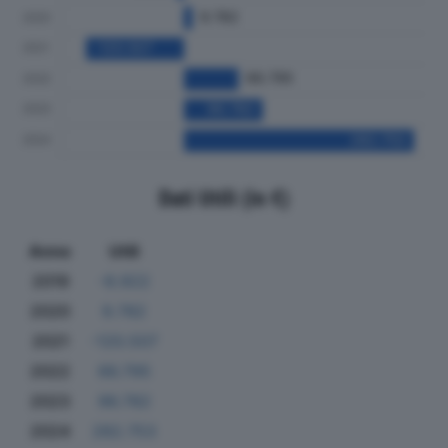
Dati Utili (in €)
Anno
Utili
2019
-8.922
2020
9.782
2021
-120.507
2022
66.795
2023
96.782
2024
282.753