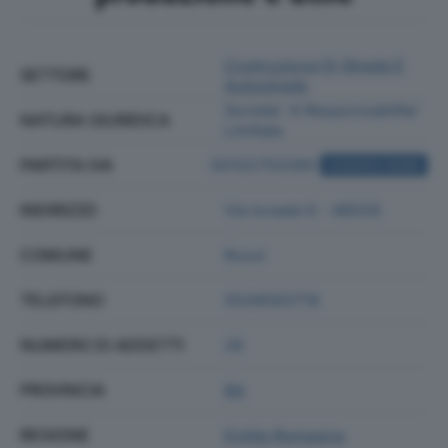
Costruzione Di Strade E
SETTORE
Autostrade
Societa' A Responsabilita'
NATURA GIURIDICA
Limitata
PARTITA IVA
00102750395
ACQUISTA VISURA
INDIRIZZO
Via Israele 6 - 48026
COMUNE
Russi
TELEFONO
0544583716
NUMERO DI ADDETTI
26
PROVINCIA
RA
REGIONE
Emilia Romagna