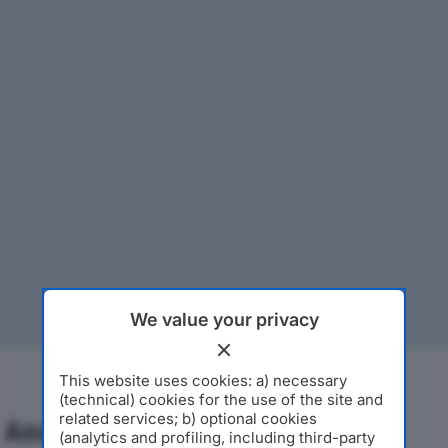
We value your privacy
This website uses cookies: a) necessary
(technical) cookies for the use of the site and
related services; b) optional cookies
Analisi Economica 2019-2024
(analytics and profiling, including third-party