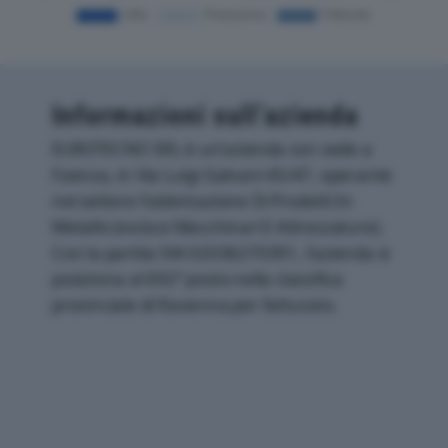
Informazioni sull’azienda
EUROTECNO SRL è un'azienda con sede a
Faenza, in Via Luigi Galvani 45/47, operante
nel settore Fabbricazione Di Prodotti In
Metallo (esclusi Macchinari E Attrezzature).
Con la partita IVA 02036270391, l'azienda si
posiziona al 692° posto nella classifica
provinciale di Ravenna per fatturato.