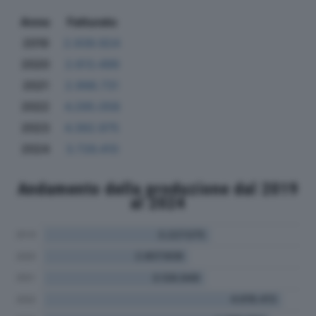
Anno
Fatturato
2019
2.939.924
2020
2.613.499
2021
2.998.731
2022
4.295.058
2023
4.392.975
2024
3.726.410
Andamento della produzione dal 2019
al 2024