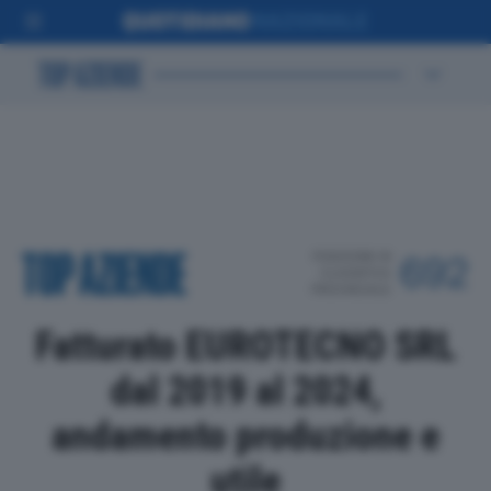
POSIZIONE IN
692
CLASSIFICA
PROVINCIALE
Fatturato EUROTECNO SRL
dal 2019 al 2024,
andamento produzione e
utile