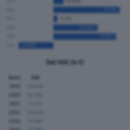
Dati Utili (in €)
Anno
Utili
2019
28.828
2020
187.401
2021
11.218
2022
124.800
2023
177.067
2024
-97.988