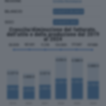
REGIONE
Emilia Romagna
BILANCIO
ACQUISTA BILANCIO
SOCI
ACQUISTA SOCI
Crescita/diminuzione del fatturato,
dell'utile e della produzione dal 2019
al 2024