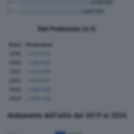
Dati Produzione (in €)
Anno
Produzione
2019
3.227.075
2020
2.807.608
2021
3.126.949
2022
4.616.413
2023
4.388.084
2024
3.968.338
Andamento dell'utile dal 2019 al 2024