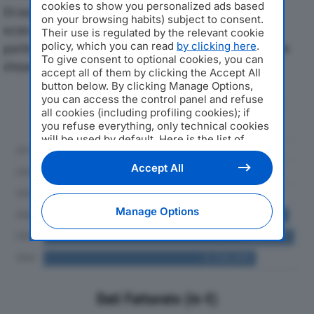
cookies to show you personalized ads based
Di seguito l'andamento dei principali indicatori
on your browsing habits) subject to consent.
economici di EUROTECNO SRLdal 2019 al 2024, con
Their use is regulated by the relevant cookie
policy, which you can read
by clicking here
.
particolare attenzione a fatturato, produzione e utile
To give consent to optional cookies, you can
d'esercizio.
accept all of them by clicking the Accept All
button below. By clicking Manage Options,
you can access the control panel and refuse
Andamento del fatturato dal 2019
all cookies (including profiling cookies); if
al 2024
you refuse everything, only technical cookies
will be used by default. Here is the list of
providers
. Cookie consent will be stored and
applied also to the other websites of
Accept All
Editoriale Nazionale and their subdomains. By
expressing your choice on this site, you will
therefore not be asked again on other
Manage Options
Editoriale Nazionale websites that use the
same consent management platform (CMP).
You can still modify or withdraw your choice
at any time through the “Privacy Settings”
section.
Dati Fatturato (in €)