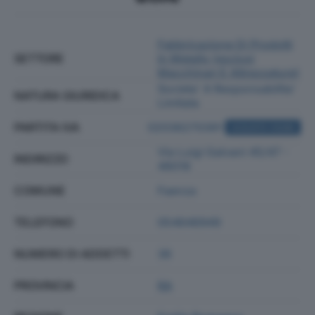
Fabbricazione Di Prodotti
SETTORE
In Metallo (esclusi
Macchinari E Attrezzature)
Societa' A Responsabilita'
NATURA GIURIDICA
Limitata
PARTITA IVA
02036270391
ACQUISTA VISURA
Via Luigi Galvani 45/47 -
INDIRIZZO
48018
COMUNE
Faenza
TELEFONO
054646949
NUMERO DI ADDETTI
36
PROVINCIA
RA