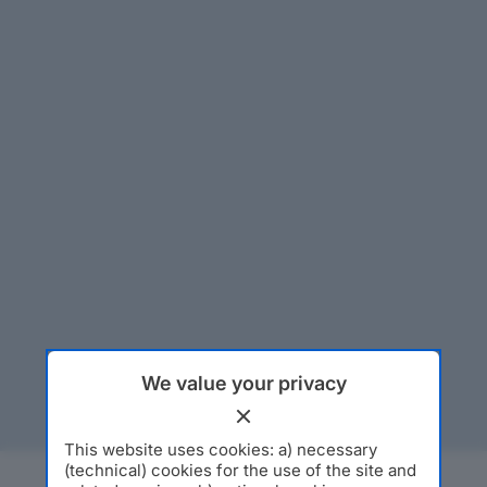
We value your privacy
This website uses cookies: a) necessary
(technical) cookies for the use of the site and