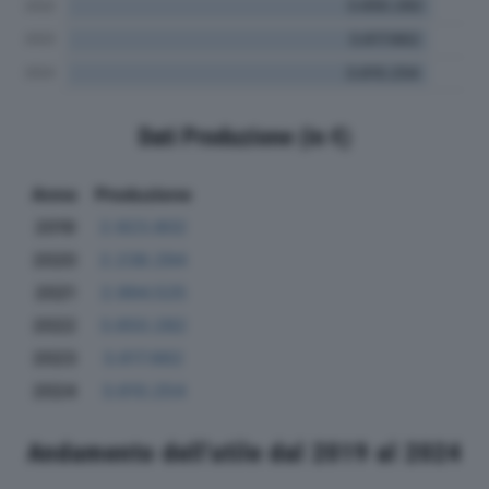
Dati Produzione (in €)
Anno
Produzione
2019
2.923.802
2020
2.238.294
2021
2.994.525
2022
3.650.282
2023
3.617.662
2024
3.610.254
Andamento dell'utile dal 2019 al 2024