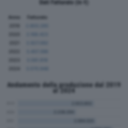
Dati Fatturato (in €)
Anno
Fatturato
2019
2.803.265
2020
2.168.423
2021
2.927.092
2022
3.407.396
2023
3.581.818
2024
3.570.948
Andamento della produzione dal 2019
al 2024