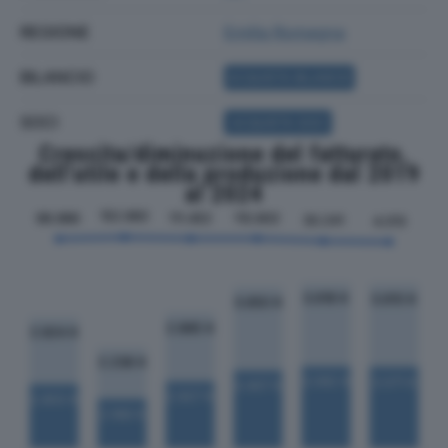
REGIONE
Emilia Romagna
BILANCIO
ACQUISTA BILANCIO
SOCI
ACQUISTA SOCI
Crescita/diminuzione del fatturato,
dell'utile e della produzione dal 2019
al 2024