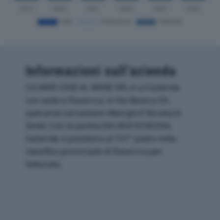
Informazioni sull’azienda
CA.MAR CASE AL MARE SRL è un'azienda
con sede a Ravenna, in Via Baiona 59,
operante nel settore Alberghi E Strutture
Simili. Con la partita IVA 00419740394,
l'azienda si posiziona al 721° posto nella
classifica provinciale di Ravenna per
fatturato.