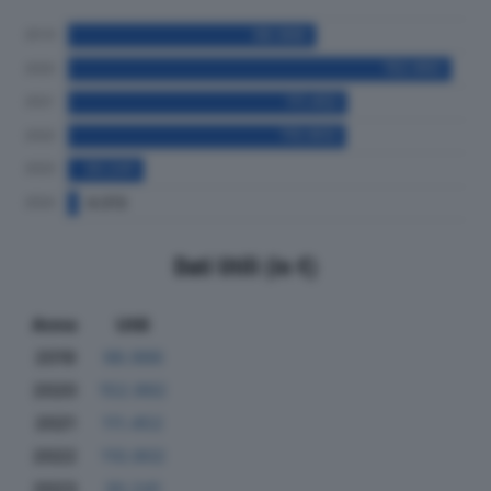
Dati Utili (in €)
Anno
Utili
2019
98.986
2020
152.992
2021
111.452
2022
110.902
2023
30.241