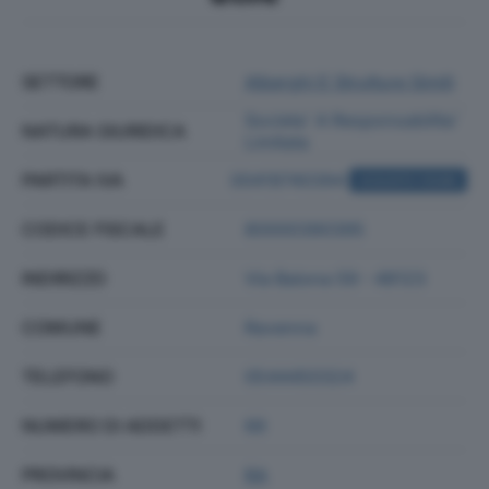
SETTORE
Alberghi E Strutture Simili
Societa' A Responsabilita'
NATURA GIURIDICA
Limitata
PARTITA IVA
00419740394
ACQUISTA VISURA
CODICE FISCALE
80000390395
INDIRIZZO
Via Baiona 59 - 48123
COMUNE
Ravenna
TELEFONO
0544450324
NUMERO DI ADDETTI
66
PROVINCIA
RA