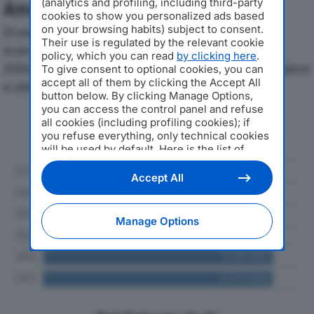
(analytics and profiling, including third-party
Analisi Economica 2019-2024
cookies to show you personalized ads based
on your browsing habits) subject to consent.
Di seguito l'andamento dei principali indicatori
Their use is regulated by the relevant cookie
economici di CA.MAR CASE AL MARE SRLdal 2019 al
policy, which you can read
by clicking here
.
2024, con particolare attenzione a fatturato, produzione
To give consent to optional cookies, you can
accept all of them by clicking the Accept All
e utile d'esercizio.
button below. By clicking Manage Options,
you can access the control panel and refuse
Andamento del fatturato dal 2019
all cookies (including profiling cookies); if
you refuse everything, only technical cookies
al 2024
will be used by default. Here is the list of
providers
. Cookie consent will be stored and
applied also to the other websites of
Accept All
Editoriale Nazionale and their subdomains. By
expressing your choice on this site, you will
therefore not be asked again on other
Manage Options
Editoriale Nazionale websites that use the
same consent management platform (CMP).
You can still modify or withdraw your choice
at any time through the “Privacy Settings”
section.