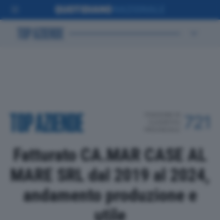
POSIZIONE IN
721
CLASSIFICA
PROVINCIALE
Fatturato CA.MAR CASE AL
MARE SRL dal 2019 al 2024,
andamento produzione e
utile