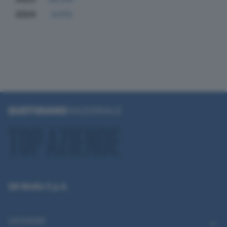
2024
4.013
QN Media S.p.A.
CATEGORIE