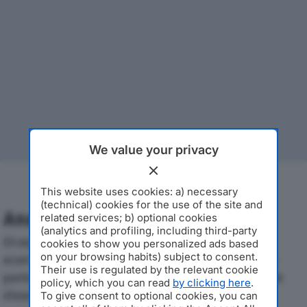
We value your privacy
This website uses cookies: a) necessary
(technical) cookies for the use of the site and
Analisi Economica 2019-2024
related services; b) optional cookies
(analytics and profiling, including third-party
Di seguito l'andamento dei principali indicatori
cookies to show you personalized ads based
on your browsing habits) subject to consent.
economici di BLU EDILIZIA SRLdal 2019 al 2024, con
Their use is regulated by the relevant cookie
particolare attenzione a fatturato, produzione e utile
policy, which you can read
by clicking here
.
d'esercizio.
To give consent to optional cookies, you can