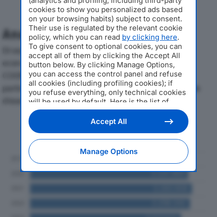
(analytics and profiling, including third-party
cookies to show you personalized ads based
on your browsing habits) subject to consent.
Their use is regulated by the relevant cookie
Analisi Economica 2019-2024
policy, which you can read
by clicking here
.
To give consent to optional cookies, you can
Di seguito l'andamento dei principali indicatori
accept all of them by clicking the Accept All
economici di BAGNACAVALLO ENERGIA SOCIETA’
button below. By clicking Manage Options,
you can access the control panel and refuse
COOPERATIVA AGRICOLAdal 2019 al 2024, con
all cookies (including profiling cookies); if
particolare attenzione a fatturato, produzione e utile
you refuse everything, only technical cookies
d'esercizio.
will be used by default. Here is the list of
providers
. Cookie consent will be stored and
applied also to the other websites of
Accept All
Andamento del fatturato dal 2019
Editoriale Nazionale and their subdomains. By
al 2024
expressing your choice on this site, you will
therefore not be asked again on other
Manage Options
Editoriale Nazionale websites that use the
same consent management platform (CMP).
You can still modify or withdraw your choice
at any time through the “Privacy Settings”
section.