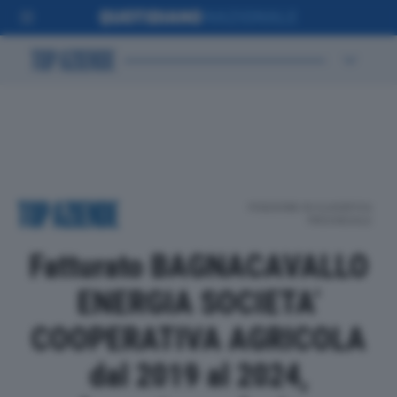
POSIZIONE IN CLASSIFICA
PROVINCIALE
Fatturato BAGNACAVALLO
ENERGIA SOCIETA’
COOPERATIVA AGRICOLA
dal 2019 al 2024,