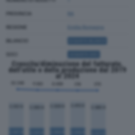
NUMERO DI ADDETTI
1
PROVINCIA
RA
REGIONE
Emilia Romagna
BILANCIO
ACQUISTA BILANCIO
SOCI
ACQUISTA SOCI
Crescita/diminuzione del fatturato,
dell'utile e della produzione dal 2019
al 2024