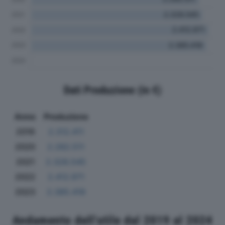
Dati Produzione (in €)
Anno
Produzione
2019
2.312.411
2020
2.282.511
2021
2.328.545
2022
2.412.971
2023
2.385.418
Andamento dell'utile dal 2019 al 2024