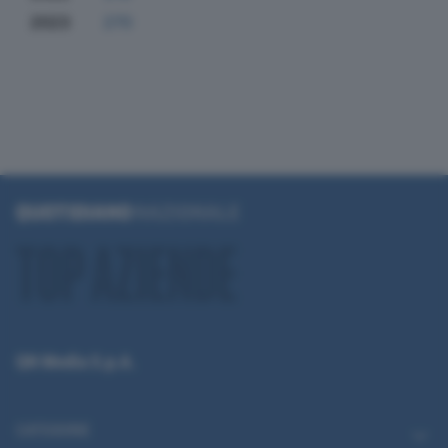
2023
270
QN Media S.p.A.
CATEGORIE