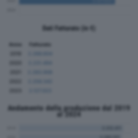
Dati Fatturato (in €)
Anno
Fatturato
2019
2.266.604
2020
2.231.494
2021
2.283.908
2022
2.256.342
2023
2.127.023
Andamento della produzione dal 2019
al 2024