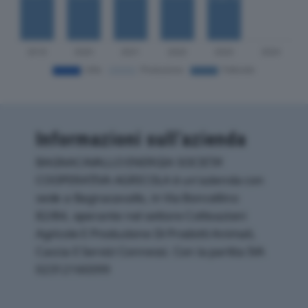
Informazioni sull’azienda
BAGNACAVALLO ENERGIA SOCIETA’
COOPERATIVA AGRICOLA è un'azienda con
sede a Bagnacavallo, in Via Boncellino
82/84, operante nel settore Coltivazioni
Agricole E Produzione Di Prodotti Animali,
Caccia E Servizi Connessi. Con la partita IVA
02312160399