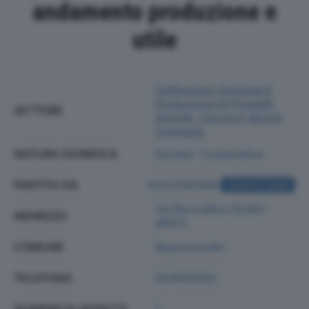
andamento produzione e
utile
Coltivazioni Agricole E
Produzione Di Prodotti
SETTORE
Animali, Caccia E Servizi
Connessi
NATURA GIURIDICA
Societa' Cooperativa
PARTITA IVA
02312160399
ACQUISTA VISURA
Via Boncellino 82/84 -
INDIRIZZO
48012
COMUNE
Bagnacavallo
TELEFONO
054562830