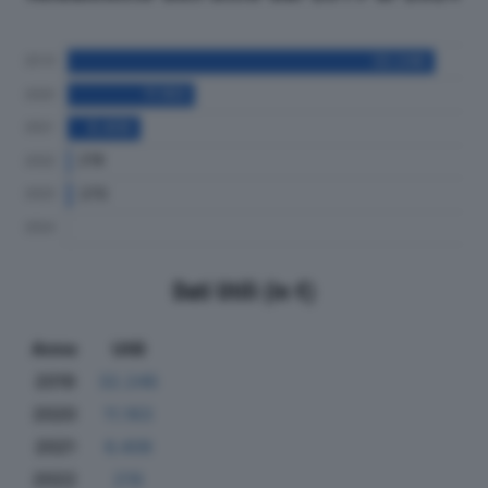
Dati Utili (in €)
Anno
Utili
2019
32.246
2020
11.163
2021
6.406
2022
219