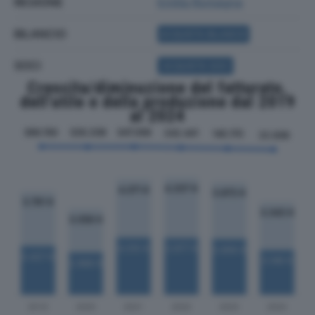
REGIONE
Emilia Romagna
BILANCIO
ACQUISTA BILANCIO
SOCI
ACQUISTA SOCI
Crescita/diminuzione del fatturato,
dell'utile e della produzione dal 2019
al 2024