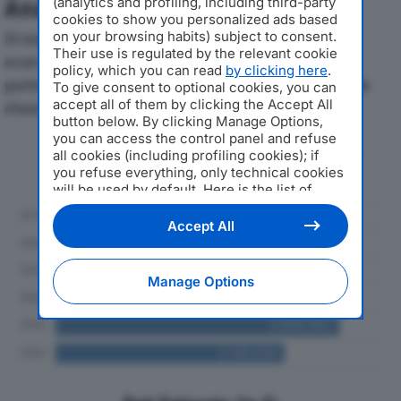
(analytics and profiling, including third-party
Analisi Economica 2019-2024
cookies to show you personalized ads based
on your browsing habits) subject to consent.
Di seguito l'andamento dei principali indicatori
Their use is regulated by the relevant cookie
economici di B.T.V. TRUCK SRLdal 2019 al 2024, con
policy, which you can read
by clicking here
.
particolare attenzione a fatturato, produzione e utile
To give consent to optional cookies, you can
accept all of them by clicking the Accept All
d'esercizio.
button below. By clicking Manage Options,
you can access the control panel and refuse
Andamento del fatturato dal 2019
all cookies (including profiling cookies); if
al 2024
you refuse everything, only technical cookies
will be used by default. Here is the list of
providers
. Cookie consent will be stored and
applied also to the other websites of
Accept All
Editoriale Nazionale and their subdomains. By
expressing your choice on this site, you will
therefore not be asked again on other
Manage Options
Editoriale Nazionale websites that use the
same consent management platform (CMP).
You can still modify or withdraw your choice
at any time through the “Privacy Settings”
section.