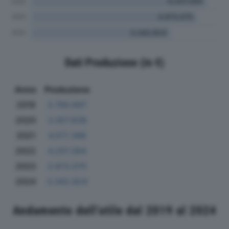
Dati Produzione (in €)
Anno
Produzione
2019
3.790.697
2020
3.057.838
2021
4.071.396
2022
4.207.284
2023
3.973.075
2024
3.342.824
Andamento dell'utile dal 2019 al 2024