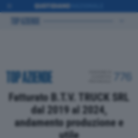
POSIZIONE IN
776
CLASSIFICA
PROVINCIALE
Fatturato B.T.V. TRUCK SRL
dal 2019 al 2024,
andamento produzione e
utile