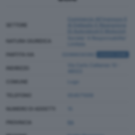
Commercio All'ingrosso E
SETTORE
Al Dettaglio E Riparazione
Di Autoveicoli E Motocicli
Societa' A Responsabilita'
NATURA GIURIDICA
Limitata
PARTITA IVA
02066030392
ACQUISTA VISURA
Via Carlo Cattaneo 10 -
INDIRIZZO
48022
COMUNE
Lugo
TELEFONO
054571009
NUMERO DI ADDETTI
15
PROVINCIA
RA