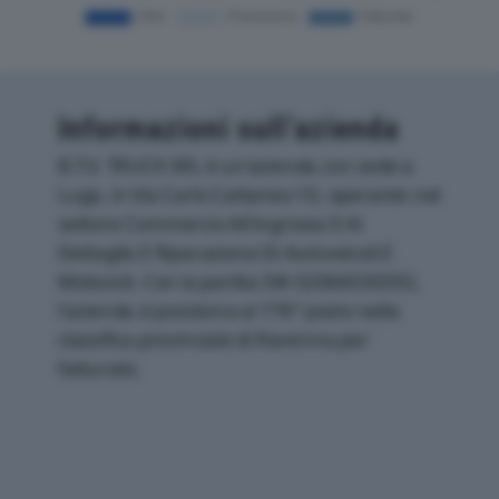
Informazioni sull’azienda
B.T.V. TRUCK SRL è un'azienda con sede a
Lugo, in Via Carlo Cattaneo 10, operante nel
settore Commercio All'ingrosso E Al
Dettaglio E Riparazione Di Autoveicoli E
Motocicli. Con la partita IVA 02066030392,
l'azienda si posiziona al 776° posto nella
classifica provinciale di Ravenna per
fatturato.