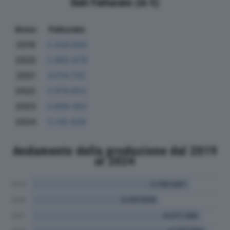
Dati Fatturato (in €)
Anno
Fatturato
2019
3.426.669
2020
2.965.679
2021
4.014.725
2022
3.976.852
2023
3.899.462
2024
3.145.649
Andamento della produzione dal 2019
al 2024