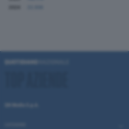
2024
22.936
QN Media S.p.A.
CATEGORIE