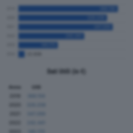
Dati Utili (in €)
Anno
Utili
2019
366.156
2020
326.208
2021
347.269
2022
242.441
2023
145.170