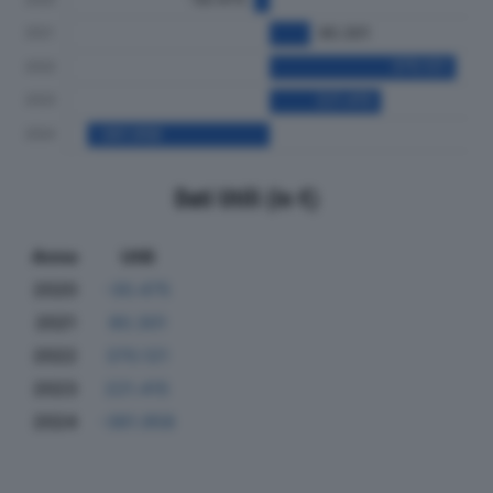
Dati Utili (in €)
Anno
Utili
2020
-30.475
2021
80.301
2022
370.121
2023
221.415
2024
-361.958