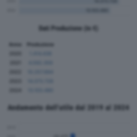
Dati Produzione (in €)
Anno
Produzione
2020
1.414.438
2021
4.592.359
2022
10.257.894
2023
14.373.728
2024
13.103.490
Andamento dell'utile dal 2019 al 2024