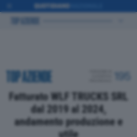
POSIZIONE IN
195
CLASSIFICA
PROVINCIALE
Fatturato WLF TRUCKS SRL
dal 2019 al 2024,
andamento produzione e
utile