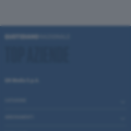
QN Media S.p.A.
CATEGORIE
ABBONAMENTI