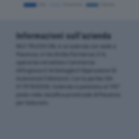
Informazioni sull’azienda
WLF TRUCKS SRL è un'azienda con sede a
Piacenza, in Via Emilia Parmense 214,
operante nel settore Commercio
All'ingrosso E Al Dettaglio E Riparazione Di
Autoveicoli E Motocicli. Con la partita IVA
01797830336, l'azienda si posiziona al 195°
posto nella classifica provinciale di Piacenza
per fatturato.