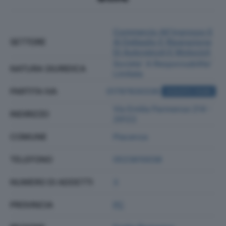
Commercio All'ingrosso E
SETTORE
Al Dettaglio E Riparazione
Di Autoveicoli E Motocicli
Societa' A Responsabilita'
NATURA GIURIDICA
Limitata
PARTITA IVA
01797830336
ACQUISTA VISURA
Via Emilia Parmense 214 -
INDIRIZZO
29122
COMUNE
Piacenza
TELEFONO
0523610038
NUMERO DI ADDETTI
3
PROVINCIA
PC