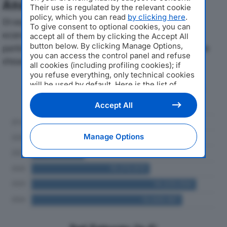
Analisi Economica 2019-2024
Their use is regulated by the relevant cookie
policy, which you can read
by clicking here
.
Di seguito l'andamento dei principali indicatori
To give consent to optional cookies, you can
economici di WLF TRUCKS SRLdal 2019 al 2024, con
accept all of them by clicking the Accept All
button below. By clicking Manage Options,
particolare attenzione a fatturato, produzione e utile
you can access the control panel and refuse
d'esercizio.
all cookies (including profiling cookies); if
you refuse everything, only technical cookies
will be used by default. Here is the list of
Andamento del fatturato dal 2019
providers
. Cookie consent will be stored and
al 2024
applied also to the other websites of
Accept All
Editoriale Nazionale and their subdomains. By
expressing your choice on this site, you will
therefore not be asked again on other
Manage Options
Editoriale Nazionale websites that use the
same consent management platform (CMP).
You can still modify or withdraw your choice
at any time through the “Privacy Settings”
section.