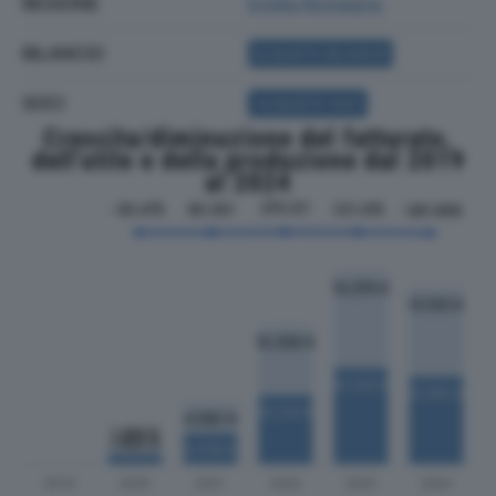
REGIONE
Emilia Romagna
BILANCIO
ACQUISTA BILANCIO
SOCI
ACQUISTA SOCI
Crescita/diminuzione del fatturato,
dell'utile e della produzione dal 2019
al 2024