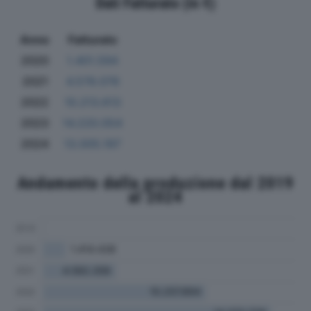
Dati Fatturato (in €)
Anno
Fatturato
2020
1.401.594
2021
4.578.076
2022
10.213.613
2023
14.220.054
2024
13.005.197
Andamento della produzione dal 2019
al 2024