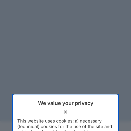
We value your privacy
This website uses cookies: a) necessary
(technical) cookies for the use of the site and