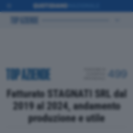
POSIZIONE IN
499
CLASSIFICA
PROVINCIALE
Fatturato STAGNATI SRL dal
2019 al 2024, andamento
produzione e utile