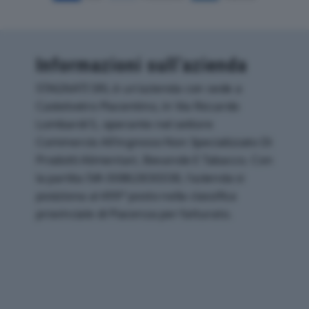
Informazioni sull’azienda
STAGNATI SRL è un'azienda con sede a
Castelvetro Piacentino, in Via Riccardo
Lombardi 5, operante nel settore
Commercio All'ingrosso Non Specializzato Di
Prodotti Alimentari, Bevande E Tabacco. Con
la partita IVA 00862830338, l'azienda si
posiziona al 499° posto nella classifica
provinciale di Piacenza per fatturato.