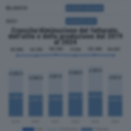
BILANCIO
ACQUISTA BILANCIO
SOCI
ACQUISTA SOCI
Crescita/diminuzione del fatturato,
dell'utile e della produzione dal 2019
al 2024