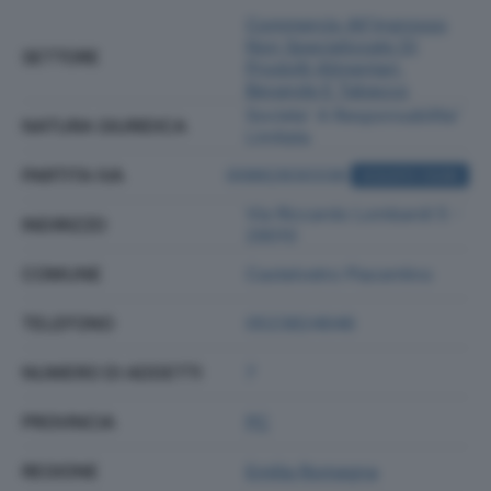
Commercio All'ingrosso
Non Specializzato Di
SETTORE
Prodotti Alimentari,
Bevande E Tabacco
Societa' A Responsabilita'
NATURA GIURIDICA
Limitata
PARTITA IVA
00862830338
ACQUISTA VISURA
Via Riccardo Lombardi 5 -
INDIRIZZO
29010
COMUNE
Castelvetro Piacentino
TELEFONO
0523824646
NUMERO DI ADDETTI
7
PROVINCIA
PC
REGIONE
Emilia Romagna