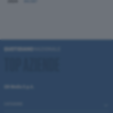
2024
84.587
QN Media S.p.A.
CATEGORIE