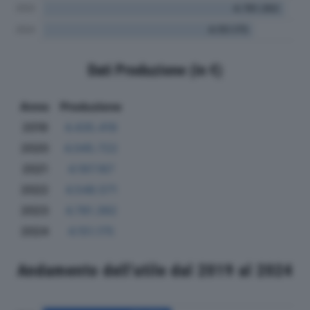
Dati Produzione (in €)
Anno
Produzione
2019
4.435.419
2020
4.045.722
2021
4.197.167
2022
4.548.571
2023
4.781.392
2024
4.151.175
Andamento dell'utile dal 2019 al 2024