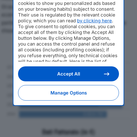
cookies to show you personalized ads based
Di seguito l'andamento dei principali indicatori
on your browsing habits) subject to consent.
economici di STAGNATI SRLdal 2019 al 2024, con
Their use is regulated by the relevant cookie
policy, which you can read
by clicking here
.
particolare attenzione a fatturato, produzione e utile
To give consent to optional cookies, you can
d'esercizio.
accept all of them by clicking the Accept All
button below. By clicking Manage Options,
you can access the control panel and refuse
Andamento del fatturato dal 2019
all cookies (including profiling cookies); if
al 2024
you refuse everything, only technical cookies
will be used by default. Here is the list of
providers
. Cookie consent will be stored and
applied also to the other websites of
Accept All
Editoriale Nazionale and their subdomains. By
expressing your choice on this site, you will
therefore not be asked again on other
Manage Options
Editoriale Nazionale websites that use the
same consent management platform (CMP).
You can still modify or withdraw your choice
at any time through the “Privacy Settings”
section.
Dati Fatturato (in €)