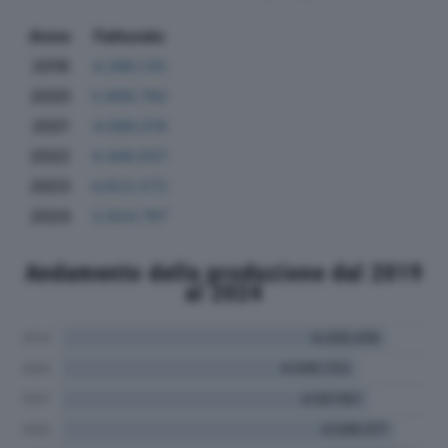
Anno
Fatturato
2019
4.398.135
2020
3.966.792
2021
4.086.019
2022
4.446.937
2023
4.623.572
2024
3.924.797
Andamento della produzione dal 2019
al 2024