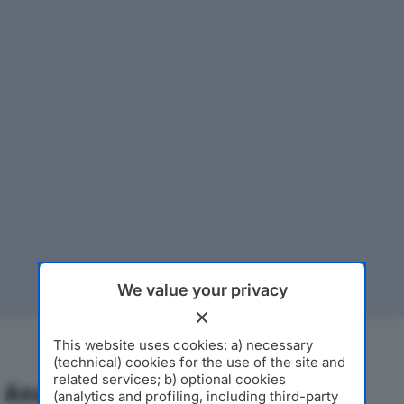
We value your privacy
This website uses cookies: a) necessary
(technical) cookies for the use of the site and
related services; b) optional cookies
Analisi Economica 2019-2024
(analytics and profiling, including third-party