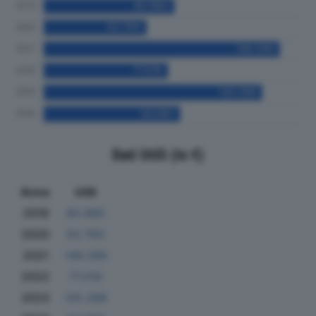
Dati Utili (in €)
Anno
Utili
2019
80.980
2020
63.760
2021
146.289
2022
77.016
2023
135.388