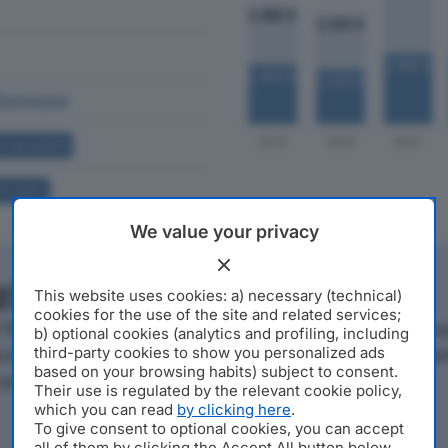
 Romagna
A BILANCIO
A SOCI
We value your privacy
azienda
This website uses cookies: a) necessary (technical)
cookies for the use of the site and related services;
RMOIDRAULICHE SPA è un'azienda con sede a Piacenza, in
b) optional cookies (analytics and profiling, including
third-party cookies to show you personalized ads
ttura E D'ingegneria; Collaudi Ed Analisi Tecniche. Con la pa
based on your browsing habits) subject to consent.
 provinciale di Piacenza per fatturato.
Their use is regulated by the relevant cookie policy,
which you can read
by clicking here
.
To give consent to optional cookies, you can accept
all of them by clicking the Accept All button below.