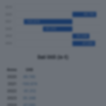
Dati Utili (in €)
Anno
Utili
2020
49.745
2021
-100.874
2022
-61.312
2023
35.348
2024
47.280