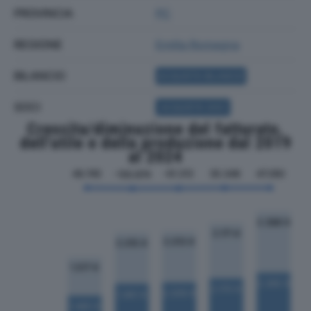
PROVINCIA
PC
REGIONE
Emilia Romagna
BILANCIO
ACQUISTA BILANCIO
SOCI
ACQUISTA SOCI
Crescita/diminuzione del fatturato,
dell'utile e della produzione dal 2019
al 2024