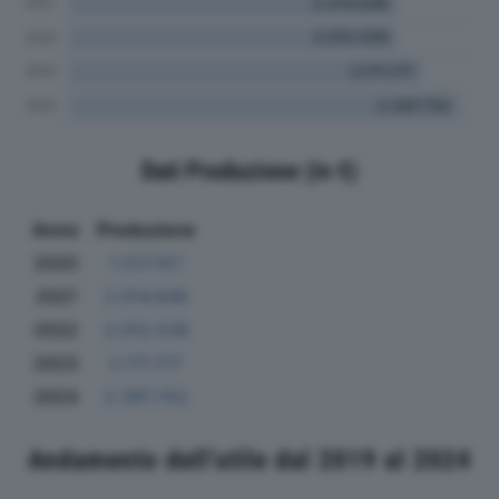
Dati Produzione (in €)
Anno
Produzione
2020
1.517.157
2021
2.014.648
2022
2.012.539
2023
2.171.177
2024
2.397.752
Andamento dell'utile dal 2019 al 2024