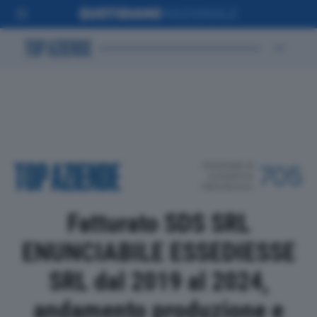
POSIZIONE IN
705
CLASSIFICA
PROVINCIALE
Fatturato SDS SRL
ENUNCIABILE ESSEDIESSE
SRL dal 2019 al 2024,
andamento produzione e