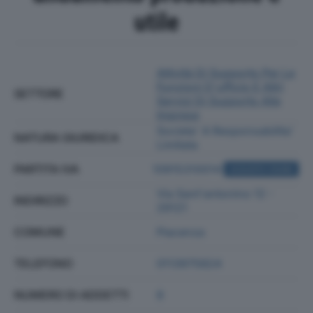
utile
Attività Di Supporto Per Le
Funzioni D'ufficio E Altri
SETTORE
Servizi Di Supporto Alle
Imprese
Societa' A Responsabilita'
NATURA GIURIDICA
Limitata
PARTITA IVA
10915310014
ACQUISTA VISURA
Via Sant'antonino 12 -
INDIRIZZO
29121
COMUNE
Piacenza
TELEFONO
0113975824
NUMERO DI ADDETTI
8