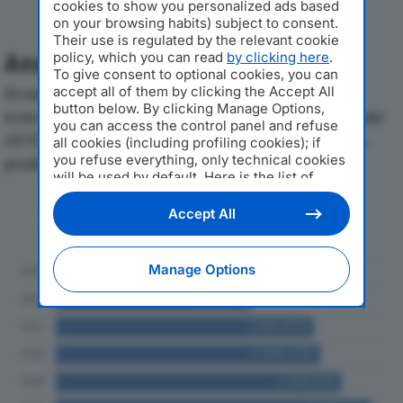
cookies to show you personalized ads based
on your browsing habits) subject to consent.
Their use is regulated by the relevant cookie
Analisi Economica 2019-2024
policy, which you can read
by clicking here
.
To give consent to optional cookies, you can
Di seguito l'andamento dei principali indicatori
accept all of them by clicking the Accept All
button below. By clicking Manage Options,
economici di SDS SRL ENUNCIABILE ESSEDIESSE SRLdal
you can access the control panel and refuse
2019 al 2024, con particolare attenzione a fatturato,
all cookies (including profiling cookies); if
you refuse everything, only technical cookies
produzione e utile d'esercizio.
will be used by default. Here is the list of
providers
. Cookie consent will be stored and
Andamento del fatturato dal 2019
applied also to the other websites of
Accept All
al 2024
Editoriale Nazionale and their subdomains. By
expressing your choice on this site, you will
therefore not be asked again on other
Manage Options
Editoriale Nazionale websites that use the
same consent management platform (CMP).
You can still modify or withdraw your choice
at any time through the “Privacy Settings”
section.