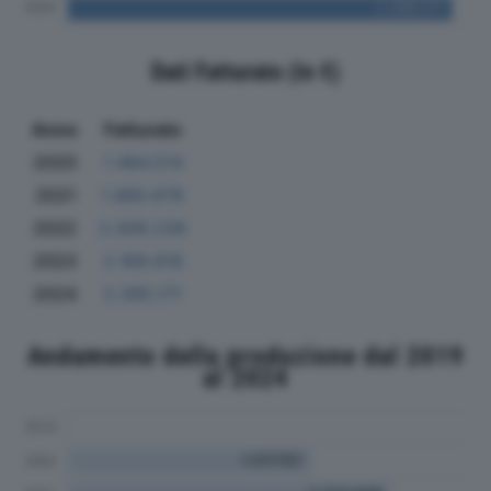
Dati Fatturato (in €)
Anno
Fatturato
2020
1.484.514
2021
1.960.676
2022
2.009.239
2023
2.169.618
2024
2.395.171
Andamento della produzione dal 2019
al 2024