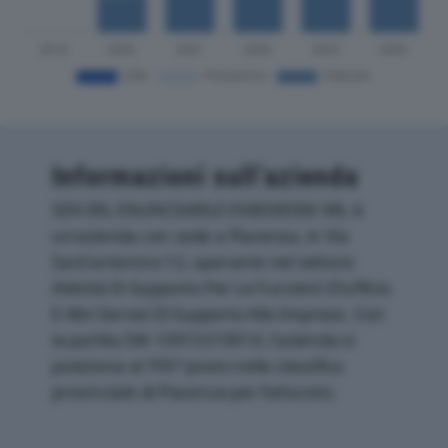
Informazioni sull’azienda
SDS SRL ENUNCIABILE ESSEDIESSE SRL è
un'azienda con sede a Piacenza, in Via
Sant'antonino 12, operante nel settore
Attività Di Supporto Per Le Funzioni D'ufficio
E Altri Servizi Di Supporto Alle Imprese. Con
la partita IVA 10915310014, l'azienda si
posiziona al 705° posto nella classifica
provinciale di Piacenza per fatturato.