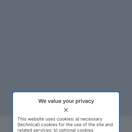
We value your privacy
This website uses cookies: a) necessary
(technical) cookies for the use of the site and
related services; b) optional cookies