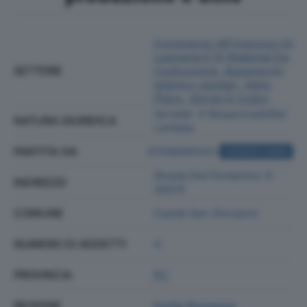
Commercio All'ingrosso Di
Legname E Di Materiali Da
SETTORE
Costruzione, Apparecchi
Igienico-sanitari, Vetro
Piano, Vernici E Colori
Societa' A Responsabilita'
NATURA GIURIDICA
Limitata
PARTITA IVA
01108090331
ACQUISTA VISURA
Strada Del Fontanino 4 -
INDIRIZZO
29015
COMUNE
Castel San Giovanni
NUMERO DI ADDETTI
4
PROVINCIA
PC
REGIONE
Emilia Romagna