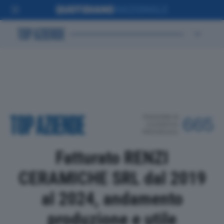
POSIZIONE IN
665
CLASSIFICA
PROVINCIALE
Fatturato RENZI
CERAMICHE SRL dal 2019
al 2024, andamento
produzione e utile