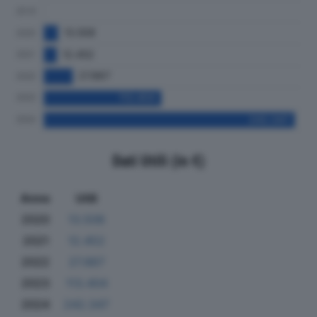
Dati Utili (in €)
Anno
Utili
2020
13.508
2021
12.452
2022
27.867
2023
113.404
2024
242.347