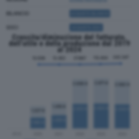
BILANCIO
ACQUISTA BILANCIO
SOCI
ACQUISTA SOCI
Crescita/diminuzione del fatturato,
dell'utile e della produzione dal 2019
al 2024