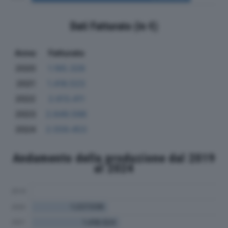
Dati Fatturato (in €)
Anno
Fatturato
2020
1.165.328
2021
1.418.523
2022
2.613.411
2023
2.649.598
2024
2.559.453
Andamento della produzione dal 2019
al 2024