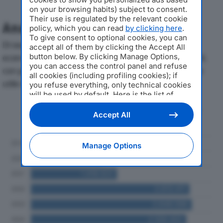
on your browsing habits) subject to consent.
Their use is regulated by the relevant cookie
Analisi Economica 2019-2024
policy, which you can read
by clicking here
.
To give consent to optional cookies, you can
Di seguito l'andamento dei principali indicatori
accept all of them by clicking the Accept All
economici di RENZI CERAMICHE SRLdal 2019 al 2024,
button below. By clicking Manage Options,
you can access the control panel and refuse
con particolare attenzione a fatturato, produzione e
all cookies (including profiling cookies); if
utile d'esercizio.
you refuse everything, only technical cookies
will be used by default. Here is the list of
providers
. Cookie consent will be stored and
Andamento del fatturato dal 2019
applied also to the other websites of
Accept All
al 2024
Editoriale Nazionale and their subdomains. By
expressing your choice on this site, you will
therefore not be asked again on other
Manage Options
Editoriale Nazionale websites that use the
same consent management platform (CMP).
You can still modify or withdraw your choice
at any time through the “Privacy Settings”
section.