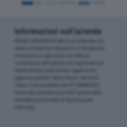
Informazioni sull’azienda
RENZI CERAMICHE SRL è un'azienda con
sede a Castel San Giovanni, in Strada Del
Fontanino 4, operante nel settore
Commercio All'ingrosso Di Legname E Di
Materiali Da Costruzione, Apparecchi
Igienico-sanitari, Vetro Piano, Vernici E
Colori. Con la partita IVA 01108090331,
l'azienda si posiziona al 665° posto nella
classifica provinciale di Piacenza per
fatturato.