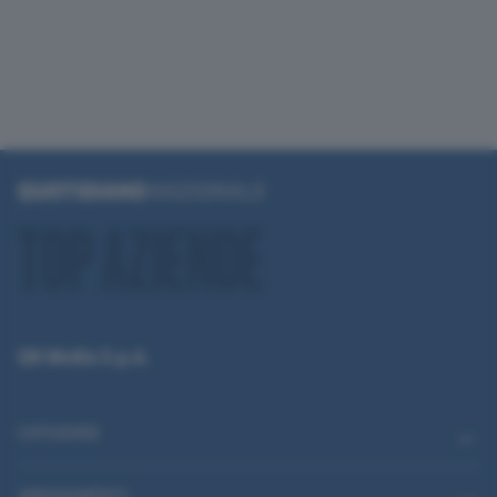
QN Media S.p.A.
CATEGORIE
ABBONAMENTI