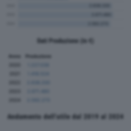
Dati Produzione (in €)
Anno
Produzione
2020
1.227.038
2021
1.418.524
2022
2.636.330
2023
2.671.480
2024
2.592.273
Andamento dell'utile dal 2019 al 2024